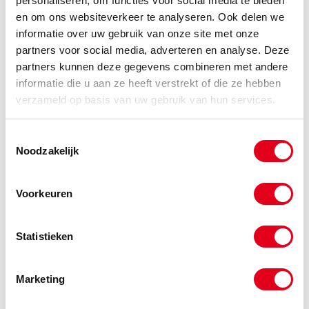
personaliseren, om functies voor social media te bieden
en om ons websiteverkeer te analyseren. Ook delen we
informatie over uw gebruik van onze site met onze
vlkxwgrDN200
Vlinderklep Xylia2 wafer
partners voor social media, adverteren en analyse. Deze
GGG40 - 316 DN200 -
Wormwielkast
partners kunnen deze gegevens combineren met andere
informatie die u aan ze heeft verstrekt of die ze hebben
Info
Stuks
verzameld op basis van uw gebruik van hun services.
-
Toestemmingsselectie
Noodzakelijk
vlkxwgrDN250
Vlinderklep Xylia2 wafer
Voorkeuren
GGG40 - 316 DN250 -
Wormwielkast
Info
Stuks
Statistieken
-
Marketing