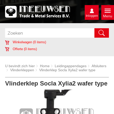
Inloggen
Menu
Winkelwagen (
0
items)
Offerte (
0
items)
U bevindt zich hier
Home
Leidingappendages
Afsluiters
Vlinderkleppen
Vlinderklep Socla Xylia2 wafer type
Vlinderklep Socla Xylia2 wafer type