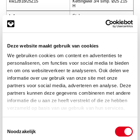
kw12B1br25Z15
Kettingwiel 3/4 simp. Ø25 Z15
H
Info
Stuks
-
Deze website maakt gebruik van cookies
We gebruiken cookies om content en advertenties te
kw12B1br25Z16
Kettingwiel 3/4 simp. Ø25 Z16
personaliseren, om functies voor social media te bieden
H
en om ons websiteverkeer te analyseren. Ook delen we
Info
Stuks
informatie over uw gebruik van onze site met onze
partners voor social media, adverteren en analyse. Deze
-
partners kunnen deze gegevens combineren met andere
informatie die u aan ze heeft verstrekt of die ze hebben
verzameld op basis van uw gebruik van hun services.
kw12B1br25Z17
Kettingwiel 3/4 simp. Ø25 Z17
H
Toestemmingsselectie
Noodzakelijk
Info
Stuks