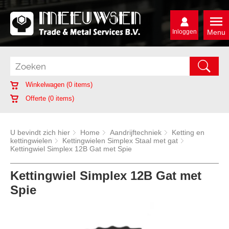
Inloggen
Menu
Winkelwagen (
0
items)
Offerte (
0
items)
U bevindt zich hier
Home
Aandrijftechniek
Ketting en
kettingwielen
Kettingwielen Simplex Staal met gat
Kettingwiel Simplex 12B Gat met Spie
Kettingwiel Simplex 12B Gat met
Spie