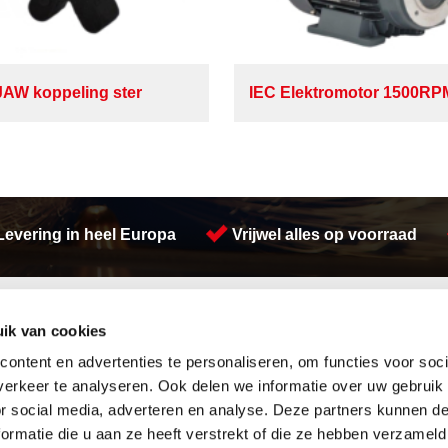
JAW koppeling ster
IEC Elektromotor 1500R
Levering in heel Europa
Vrijwel alles op voorraad
Activiteiten
ik van cookies
Afdichtingen en Rubbers
Lasersnijden
Hang en sluitwerk
Koudgewalste platen
ontent en advertenties te personaliseren, om functies voor soci
Leidingappendages
Engineering
erkeer te analyseren. Ook delen we informatie over uw gebruik
Looproosters
Plaatwerk
or social media, adverteren en analyse. Deze partners kunnen 
Pompen
Herwaarmerken
ormatie die u aan ze heeft verstrekt of die ze hebben verzameld
Gereedschappen
Watersnijden