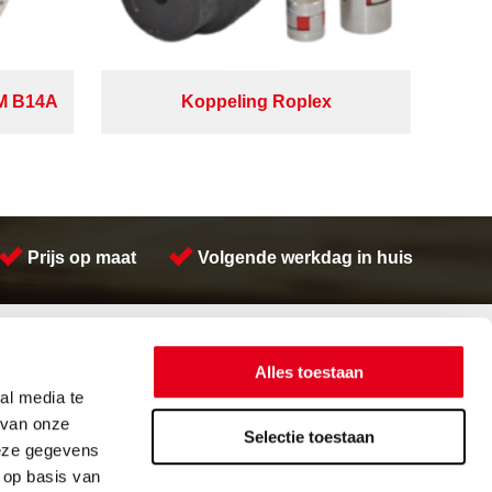
PM B14A
Koppeling Roplex
Prijs op maat
Volgende werkdag in huis
Contactinformatie
Meeuwsen Trade & Metal Services B.V.
Alles toestaan
Adres:
Kreeft 5 4401 NZ Yerseke
al media te
Telefoon:
(0113) 57 38 78
 van onze
Email:
verkoop@metalservices.nl
Selectie toestaan
deze gegevens
 op basis van