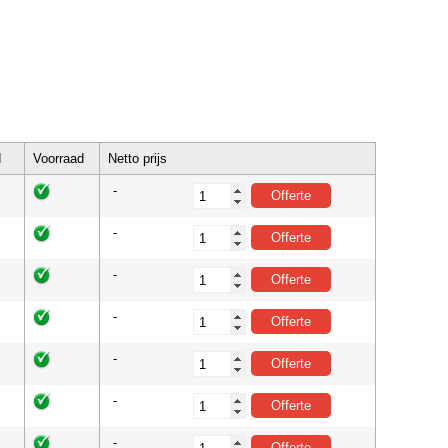
d
Voorraad
Netto prijs
-
-
-
-
-
-
-