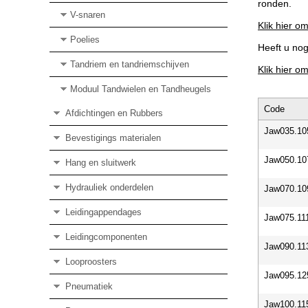
ronden.
V-snaren
Klik hier om
Poelies
Heeft u no
Tandriem en tandriemschijven
Klik hier o
Moduul Tandwielen en Tandheugels
Code
Afdichtingen en Rubbers
Jaw035.10
Bevestigings materialen
Jaw050.10
Hang en sluitwerk
Hydrauliek onderdelen
Jaw070.10
Leidingappendages
Jaw075.11
Leidingcomponenten
Jaw090.11
Looproosters
Jaw095.12
Pneumatiek
Jaw100.11