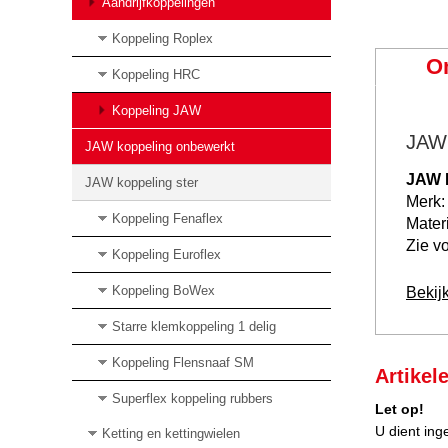
Aandrijfkoppelingen
Koppeling Roplex
O
Koppeling HRC
Koppeling JAW
JAW 
JAW koppeling onbewerkt
JAW 
JAW koppeling ster
Merk:
Koppeling Fenaflex
Mater
Zie vo
Koppeling Euroflex
Koppeling BoWex
Bekij
Starre klemkoppeling 1 delig
Koppeling Flensnaaf SM
Artikel
Superflex koppeling rubbers
Let op!
U dient ing
Ketting en kettingwielen