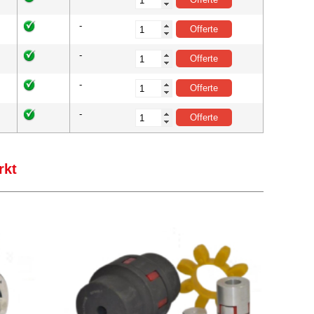
-
-
-
-
rkt