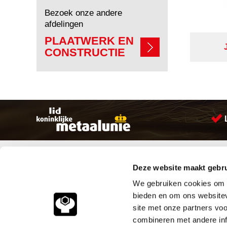
Bezoek onze andere
afdelingen
PLAATWERK EN
CONSTRUCTIE
Sitemap
Producten
Deze website maakt gebru
Account aanmaken
Aandrijftechniek
Producten
Bevestigings materialen
We gebruiken cookies om c
Vacatures
Hydrauliek onderdelen
bieden en om ons websitev
Klantenservice
Leidingcomponenten
site met onze partners vo
Vacatures
Pneumatiek
combineren met andere inf
Contact
Verbruiksartikelen