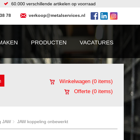
60.000 verschillende artikelen op voorraad
 38 78
verkoop@metalservices.nl
MAKEN
PRODUCTEN
VACATURES
Winkelwagen (
0
items)
Offerte (
0
items)
g JAW
JAW koppeling onbewerkt