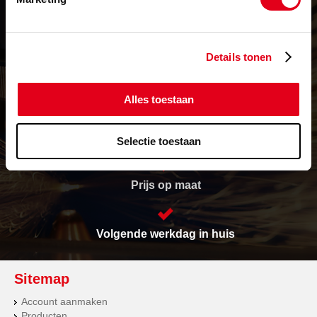
Details tonen
Levering in heel Europa
Alles toestaan
Vrijwel alles op voorraad
Selectie toestaan
Prijs op maat
Volgende werkdag in huis
Sitemap
Account aanmaken
Producten