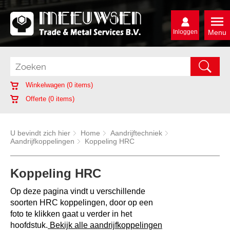
Inloggen
Menu
Winkelwagen (
0
items)
Offerte (
0
items)
U bevindt zich hier
Home
Aandrijftechniek
Aandrijfkoppelingen
Koppeling HRC
Koppeling HRC
Op deze pagina vindt u verschillende
soorten HRC koppelingen, door op een
foto te klikken gaat u verder in het
hoofdstuk.
Bekijk alle aandrijfkoppelingen