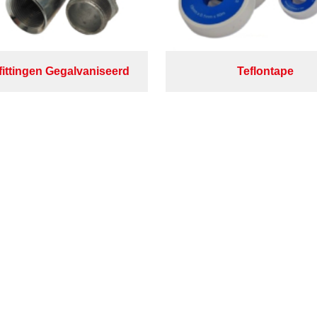
fittingen Gegalvaniseerd
Teflontape