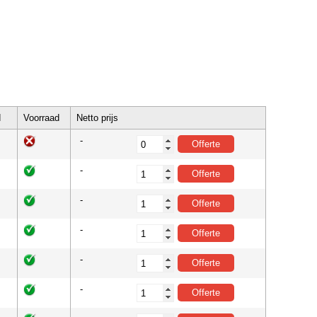
d
Voorraad
Netto prijs
-
-
-
-
-
-