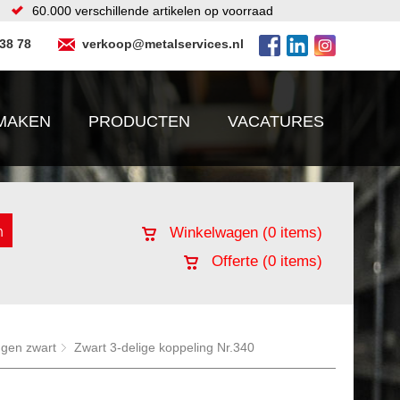
60.000 verschillende artikelen op voorraad
 38 78
verkoop@metalservices.nl
MAKEN
PRODUCTEN
VACATURES
Winkelwagen (
0
items)
Offerte (
0
items)
ngen zwart
Zwart 3-delige koppeling Nr.340