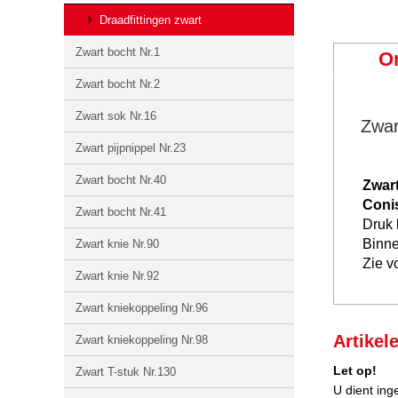
Draadfittingen zwart
Zwart bocht Nr.1
O
Zwart bocht Nr.2
Zwart sok Nr.16
Zwar
Zwart pijpnippel Nr.23
Zwart bocht Nr.40
Zwart
Coni
Zwart bocht Nr.41
Druk 
Binn
Zwart knie Nr.90
Zie v
Zwart knie Nr.92
Zwart kniekoppeling Nr.96
Artikel
Zwart kniekoppeling Nr.98
Let op!
Zwart T-stuk Nr.130
U dient ing