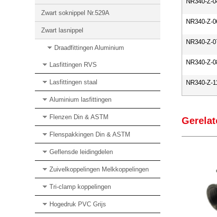
NR340-Z-0
Zwart soknippel Nr.529A
NR340-Z-0
Zwart lasnippel
NR340-Z-0
Draadfittingen Aluminium
NR340-Z-0
Lasfittingen RVS
Lasfittingen staal
NR340-Z-1
Aluminium lasfittingen
Flenzen Din & ASTM
Gerelat
Flenspakkingen Din & ASTM
Geflensde leidingdelen
Zuivelkoppelingen Melkkoppelingen
Tri-clamp koppelingen
Hogedruk PVC Grijs