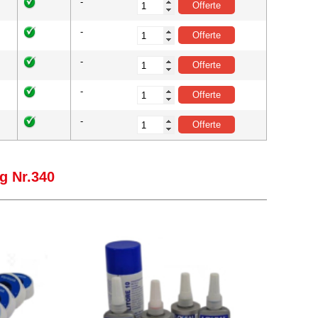
-
-
-
-
-
g Nr.340