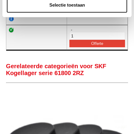
SKF3857
Diepgroeflager SKF 61812 2RZ
Selectie toestaan
Info
Stuks
-
Gerelateerde categorieën voor SKF
Kogellager serie 61800 2RZ