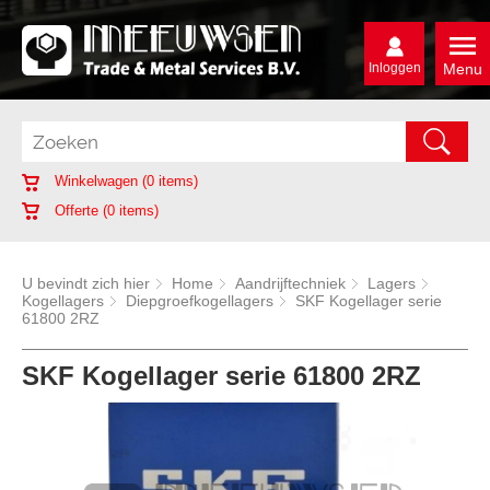
Inloggen
Menu
Winkelwagen (
0
items)
Offerte (
0
items)
U bevindt zich hier
Home
Aandrijftechniek
Lagers
Kogellagers
Diepgroefkogellagers
SKF Kogellager serie
61800 2RZ
SKF Kogellager serie 61800 2RZ