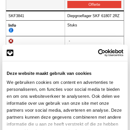
SKF3841
Diepgroeflager SKF 61807 2RZ
Info
Stuks
-
SKF3845
Diepgroeflager SKF 61808 2RZ
Deze website maakt gebruik van cookies
Info
Stuks
We gebruiken cookies om content en advertenties te
personaliseren, om functies voor social media te bieden
-
en om ons websiteverkeer te analyseren. Ook delen we
informatie over uw gebruik van onze site met onze
partners voor social media, adverteren en analyse. Deze
SKF3848
Diepgroeflager SKF 61809 2RZ
partners kunnen deze gegevens combineren met andere
informatie die u aan ze heeft verstrekt of die ze hebben
Info
Stuks