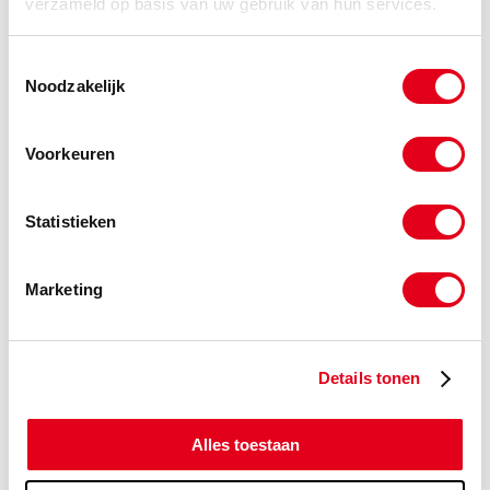
verzameld op basis van uw gebruik van hun services.
-
Toestemmingsselectie
Noodzakelijk
SKF3851
Diepgroeflager SKF 61810 2RZ
Voorkeuren
Info
Stuks
Statistieken
-
Marketing
SKF3854
Diepgroeflager SKF 61811 2RZ
Info
Stuks
Details tonen
-
Alles toestaan