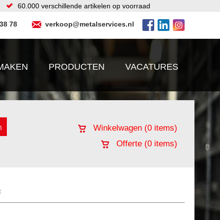
60.000 verschillende artikelen op voorraad
 38 78
verkoop@metalservices.nl
MAKEN
PRODUCTEN
VACATURES
Winkelwagen (
0
items)
Offerte (
0
items)
t