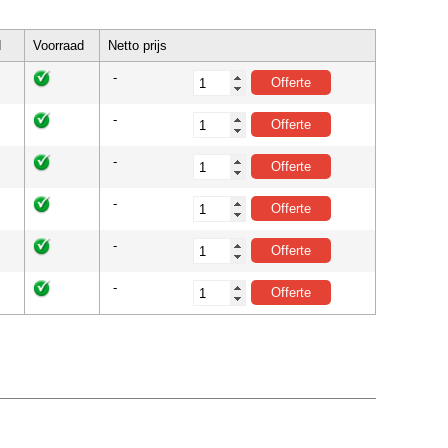
d
Voorraad
Netto prijs
-
-
-
-
-
-