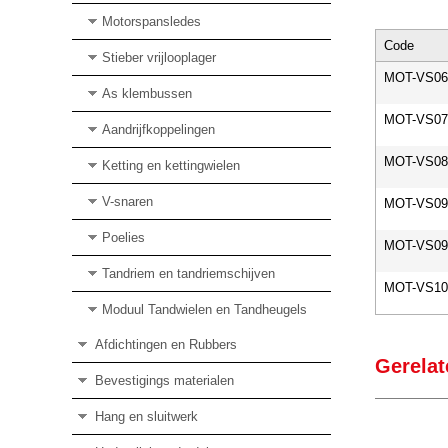
Motorspansledes
Code
Stieber vrijlooplager
MOT-VS06
As klembussen
MOT-VS07
Aandrijfkoppelingen
MOT-VS08
Ketting en kettingwielen
V-snaren
MOT-VS09
Poelies
MOT-VS09
Tandriem en tandriemschijven
MOT-VS10
Moduul Tandwielen en Tandheugels
Afdichtingen en Rubbers
Gerelat
Bevestigings materialen
Hang en sluitwerk