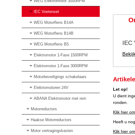
WEG Elektromotor 3000RPM
IEC Voetenset
O
WEG Motorflens B14A
WEG Motorflens B14B
IEC 
WEG Motorflens B5
Bekij
Elektromotor 1-Fase 1500RPM
Elektromotor 1-Fase 3000RPM
Motorbeveiligings schakelaars
Artikel
Elektromotoren 24V
Let op!
U dient ing
ABANA Elektromotor met rem
ronden.
Motorreductors
Klik hier om
Haakse Motorreductors
Heeft u no
Motor vertragingskasten
Klik hier o