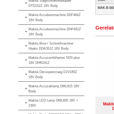
Makita Slagschroevendraaier
DTD152Z 18V Body
MAK-B-66
Makita Accuboormachine DDF484Z
18V Body
Gerelat
Makita Accuboormachine DHP492Z
18V Body
Makita Boor-/ Schroefmachine
Haaks DDA351Z 18V Body
Makita Accucombihamer SDS-plus
18V DHR241Z
Makita Decoupeerzaag DJV180Z
18V Body
Makita Accuzaklamp DML815 18V
Body
Makita LED Lamp DML805 18V +
Makit
230V