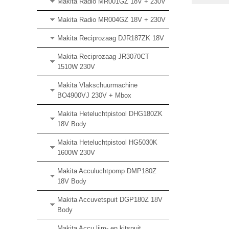
Makita Radio MR001GZ 18V + 230V
Makita Radio MR004GZ 18V + 230V
Makita Reciprozaag DJR187ZK 18V
Makita Reciprozaag JR3070CT
1510W 230V
Makita Vlakschuurmachine
BO4900VJ 230V + Mbox
Makita Heteluchtpistool DHG180ZK
18V Body
Makita Heteluchtpistool HG5030K
1600W 230V
Makita Acculuchtpomp DMP180Z
18V Body
Makita Accuvetspuit DGP180Z 18V
Body
Makita Accu lijm- en kitspuit