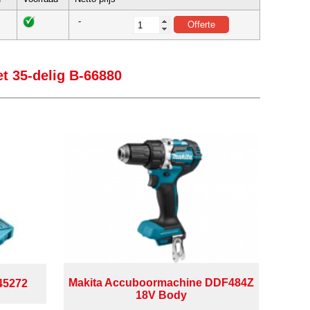
-
t 35-delig B-66880
Makita Accuboormachine DDF484Z
-45272
18V Body