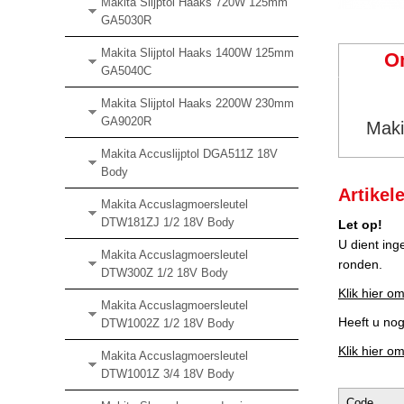
Makita Slijptol Haaks 720W 125mm
GA5030R
Makita Slijptol Haaks 1400W 125mm
O
GA5040C
Makita Slijptol Haaks 2200W 230mm
GA9020R
Maki
Makita Accuslijptol DGA511Z 18V
Body
Artikel
Makita Accuslagmoersleutel
DTW181ZJ 1/2 18V Body
Let op!
U dient ing
Makita Accuslagmoersleutel
ronden.
DTW300Z 1/2 18V Body
Klik hier om
Makita Accuslagmoersleutel
Heeft u no
DTW1002Z 1/2 18V Body
Klik hier o
Makita Accuslagmoersleutel
DTW1001Z 3/4 18V Body
Code