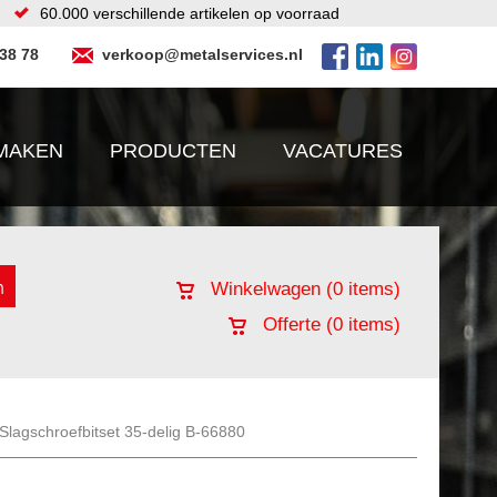
60.000 verschillende artikelen op voorraad
 38 78
verkoop@metalservices.nl
MAKEN
PRODUCTEN
VACATURES
Winkelwagen (
0
items)
Offerte (
0
items)
Slagschroefbitset 35-delig B-66880