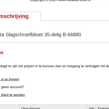
mschrijving
ta Slagschroefbitset 35-delig B-66880
en
elogd te zijn om prijzen in te kunnen zien en toegang te verkrijgen tot 
 in te loggen
g geen account?
m klant te worden
Omschrijving
Info
Eenhei