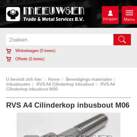
Inloggen
Menu
Winkelwagen (
0
items)
Offerte (
0
items)
U bevindt zich hier
Home
Bevestigings materialen
Inbusbouten
RVS A4 Cilinderkop inbusbout
RVS A4
Cilinderkop inbusbout M06
RVS A4 Cilinderkop inbusbout M06