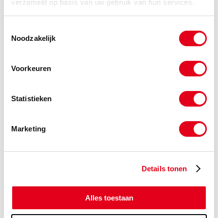
verzameld op basis van uw gebruik van hun services.
a4bzck06x045
RVS A4 bout M06x045 DIN912
(de verpakkingseenheid is 200
Toestemmingsselectie
stuks)
Noodzakelijk
Info
Stuks
Voorkeuren
-
Statistieken
a4bzck06x050
RVS A4 bout M06x050 DIN912
(de verpakkingseenheid is 100
Marketing
stuks)
Info
Stuks
Details tonen
-
Alles toestaan