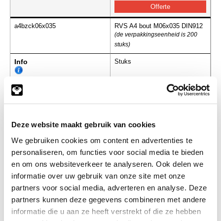
a4bzck06x035
RVS A4 bout M06x035 DIN912
(de verpakkingseenheid is 200
stuks)
Info
Stuks
-
Deze website maakt gebruik van cookies
a4bzck06x040
RVS A4 bout M06x040 DIN912
(de verpakkingseenheid is 200
We gebruiken cookies om content en advertenties te
stuks)
personaliseren, om functies voor social media te bieden
en om ons websiteverkeer te analyseren. Ook delen we
Info
Stuks
informatie over uw gebruik van onze site met onze
partners voor social media, adverteren en analyse. Deze
-
partners kunnen deze gegevens combineren met andere
informatie die u aan ze heeft verstrekt of die ze hebben