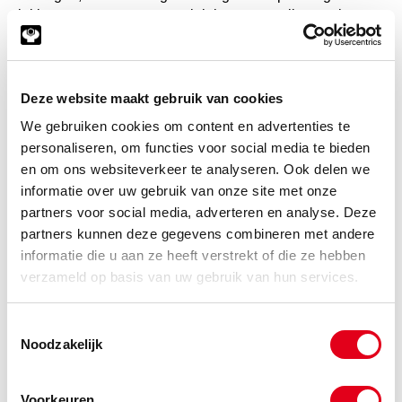
lekkage zorgt voor verontreinigingen met alle gevolgen
van dien. Een stangafdichting biedt optimale
bescherming en zorgt voor een lage wrijvingsweerstand.
Altijd een passende
Deze website maakt gebruik van cookies
stangafdichting
We gebruiken cookies om content en advertenties te
personaliseren, om functies voor social media te bieden
Wilt u een vloeistoflekkage voorkomen? Kies dan voor
en om ons websiteverkeer te analyseren. Ook delen we
een stangafdichting uit het assortiment van Meeuwsen
informatie over uw gebruik van onze site met onze
Trade & Metal Services. Met twee verschillende types, elk
in zeer veel verschillende maten verkrijgbaar, is er altijd
partners voor social media, adverteren en analyse. Deze
een gepaste stangafdichting voor uw cilinder. Weet u niet
partners kunnen deze gegevens combineren met andere
welk type en welke maat u precies nodig heeft? Ons team
informatie die u aan ze heeft verstrekt of die ze hebben
beschikt over alle technische kennis om u van een
verzameld op basis van uw gebruik van hun services.
professioneel advies te kunnen voorzien.
Stangafdichting kopen met slechts
Toestemmingsselectie
Noodzakelijk
één werkdag levertijd
In de webshop van Meeuwsen Metal Services kunt u
Voorkeuren