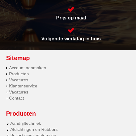
Prijs op maat
Volgende werkdag in huis
Sitemap
Account aanmaken
Producten
Vacatures
Klantenservice
Vacatures
Contact
Producten
Aandrijftechniek
Afdichtingen en Rubbers
Bevestigings materialen