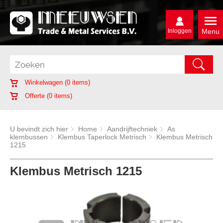
Inloggen
Menu
Winkelwagen (
0
items)
Offerte (
0
items)
U bevindt zich hier
Home
Aandrijftechniek
As
klembussen
Klembus Taperlock Metrisch
Klembus Metrisch
1215
Klembus Metrisch 1215