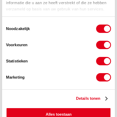
informatie die u aan ze heeft verstrekt of die ze hebben
1215-25
Taper-Bush MM 1215-25
verzameld op basis van uw gebruik van hun services.
Info
Stuks
Toestemmingsselectie
-
Noodzakelijk
Voorkeuren
1215-28
Taper-Bush MM 1215-28
Info
Stuks
Statistieken
-
Marketing
1215-30
Taper-Bush MM 1215-30
Details tonen
Info
Stuks
Alles toestaan
-