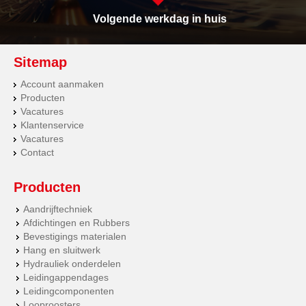
Volgende werkdag in huis
Sitemap
Account aanmaken
Producten
Vacatures
Klantenservice
Vacatures
Contact
Producten
Aandrijftechniek
Afdichtingen en Rubbers
Bevestigings materialen
Hang en sluitwerk
Hydrauliek onderdelen
Leidingappendages
Leidingcomponenten
Looproosters