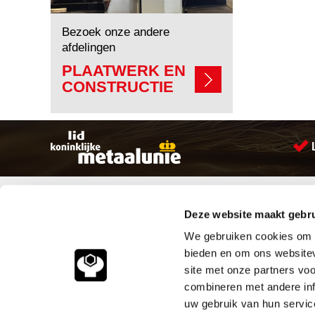
Bezoek onze andere
afdelingen
PLAATWERK EN
CONSTRUCTIE
Sitemap
Producten
Deze website maakt gebru
Account aanmaken
Aandrijftechniek
Producten
Bevestigings materialen
We gebruiken cookies om c
Vacatures
Hydrauliek onderdelen
bieden en om ons websitev
Klantenservice
Leidingcomponenten
site met onze partners vo
Vacatures
Pneumatiek
combineren met andere inf
Contact
Verbruiksartikelen
Smeersystemen
uw gebruik van hun servic