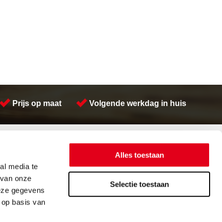
Prijs op maat
Volgende werkdag in huis
Contactinformatie
Meeuwsen Trade & Metal Services B.V.
Alles toestaan
Adres:
Kreeft 5 4401 NZ Yerseke
al media te
Telefoon:
(0113) 57 38 78
 van onze
Email:
verkoop@metalservices.nl
Selectie toestaan
deze gegevens
 op basis van