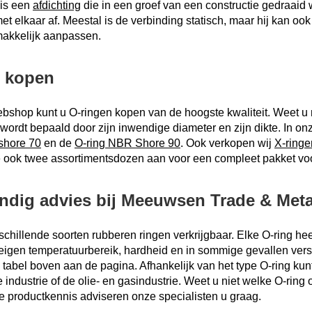
 is een
afdichting
die in een groef van een constructie gedraaid 
et elkaar af. Meestal is de verbinding statisch, maar hij kan ook 
makkelijk aanpassen.
g kopen
ebshop kunt u O-ringen kopen van de hoogste kwaliteit. Weet u
 wordt bepaald door zijn inwendige diameter en zijn dikte. In 
shore 70
en de
O-ring NBR Shore 90
. Ook verkopen wij
X-ringe
 ook twee assortimentsdozen aan voor een compleet pakket voor
dig advies bij Meeuwsen Trade & Metal
rschillende soorten rubberen ringen verkrijgbaar. Elke O-ring
eigen temperatuurbereik, hardheid en in sommige gevallen vers
e tabel boven aan de pagina. Afhankelijk van het type O-ring k
industrie of de olie- en gasindustrie. Weet u niet welke O-rin
e productkennis adviseren onze specialisten u graag.