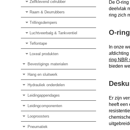
Zelfklevend celrubber
De O-ring
deelvlak m
Raam & Deurrubbers
ring zich 
Trillingsdempers
O-rin
Luchtveerbalg & Tankventiel
Teflontape
In onze w
afdichting
Loxeal produkten
ring NBR 
Bevestigings materialen
bieden we
Hang en sluitwerk
Deskun
Hydrauliek onderdelen
Leidingappendages
Er zijn ve
heeft een 
Leidingcomponenten
resistenti
Looproosters
chemische 
uitgebreid
Pneumatiek