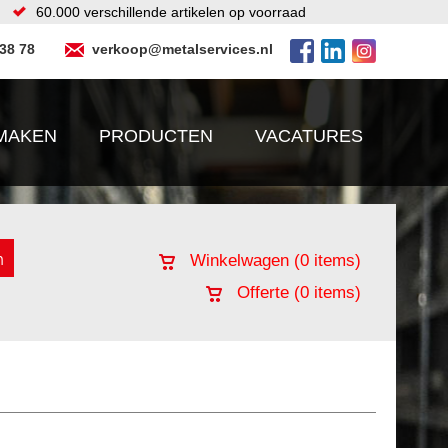
60.000 verschillende artikelen op voorraad
 38 78
verkoop@metalservices.nl
MAKEN
PRODUCTEN
VACATURES
Winkelwagen (
0
items)
Offerte (
0
items)