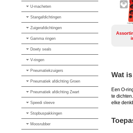
U-macheten
Stangafdichtingen
Copyrig
Zuigerafdichtingen
Assort
i
Gamma ringen
Dowty seals
V-ringen
Pneumatiekzuigers
Wat is
Pneumatiek afdichting Groen
Een O-ring
Pneumatiek afdichting Zwart
te dichten
elke denk
Speedi sleeve
Stopbuspakkingen
Toepa
Moosrubber