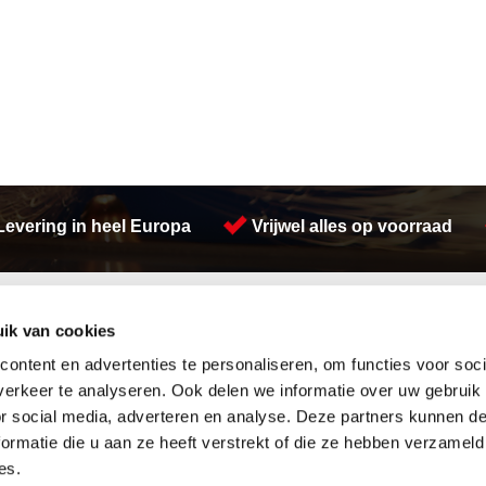
Levering in heel Europa
Vrijwel alles op voorraad
Activiteiten
ik van cookies
Afdichtingen en Rubbers
Voorraad platen
Hang en sluitwerk
Engineering
ontent en advertenties te personaliseren, om functies voor soci
Leidingappendages
Verspaning
erkeer te analyseren. Ook delen we informatie over uw gebruik
Looproosters
RVS platen
or social media, adverteren en analyse. Deze partners kunnen 
Pompen
Zetwerk
ormatie die u aan ze heeft verstrekt of die ze hebben verzameld
Gereedschappen
Plaatwerk
Waterreiniging
Hydrauliek
es.