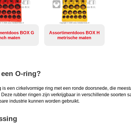
ht © 2026 www.metalservices.nl
Copyright © 2026 www.metalservices.nl
imentdoos BOX G
Assortimentdoos BOX H
nch maten
metrische maten
 een O-ring?
 is een cirkelvormige ring met een ronde doorsnede, die meesta
. Deze rubber ringen zijn verkrijgbaar in verschillende soorten
bare industrie kunnen worden gebruikt.
ssing