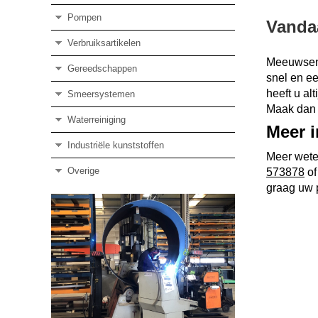
Pompen
Vanda
Verbruiksartikelen
Meeuwsen 
Gereedschappen
snel en e
heeft u al
Smeersystemen
Maak dan 
Waterreiniging
Meer i
Industriële kunststoffen
Meer wete
Overige
573878
of
graag uw p