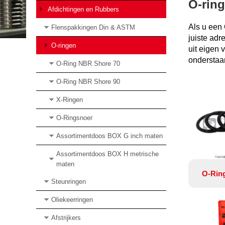
O-ring
Afdichtingen en Rubbers
Als u een 
Flenspakkingen Din & ASTM
juiste adr
O-ringen
uit eigen
onderstaan
O-Ring NBR Shore 70
O-Ring NBR Shore 90
X-Ringen
O-Ringsnoer
Assortimentdoos BOX G inch maten
Assortimentdoos BOX H metrische
Copyrig
maten
O-Rin
Steunringen
Oliekeerringen
Afstrijkers