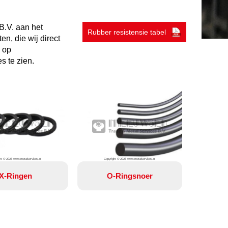
B.V. aan het
Rubber resistensie tabel
n, die wij direct
 op
s te zien.
ht © 2026 www.metalservices.nl
Copyright © 2026 www.metalservices.nl
X-Ringen
O-Ringsnoer