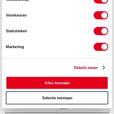
Info
Stuks
Voorkeuren
-
Statistieken
88tb27x120
ELVZ 6k-bout 8.8 M27x120
DIN933
(de verpakkingseenheid is 1
Marketing
stuks)
Info
Stuks
Details tonen
-
Alles toestaan
88tb27x140
ELVZ 6k-bout 8.8 M27x140
Selectie toestaan
DIN933
(de verpakkingseenheid is 1
stuks)