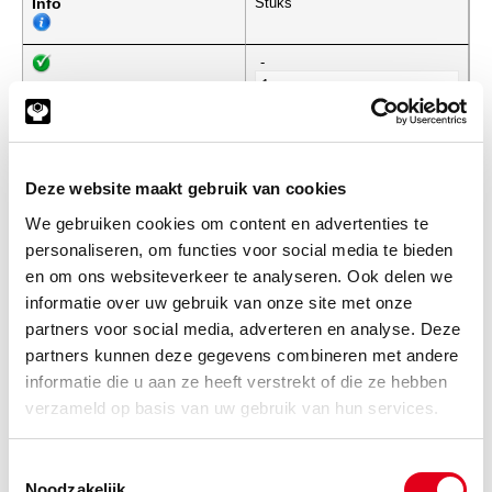
Info
Stuks
-
88tb27x100
ELVZ 6k-bout 8.8 M27x100
DIN933
Deze website maakt gebruik van cookies
(de verpakkingseenheid is 1
stuks)
We gebruiken cookies om content en advertenties te
personaliseren, om functies voor social media te bieden
Info
Stuks
en om ons websiteverkeer te analyseren. Ook delen we
informatie over uw gebruik van onze site met onze
-
partners voor social media, adverteren en analyse. Deze
partners kunnen deze gegevens combineren met andere
informatie die u aan ze heeft verstrekt of die ze hebben
88tb27x110
ELVZ 6k-bout 8.8 M27x110
verzameld op basis van uw gebruik van hun services.
DIN933
(de verpakkingseenheid is 1
stuks)
Toestemmingsselectie
Noodzakelijk