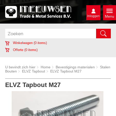
Inloggen
Menu
Winkelwagen (
0
items)
Offerte (
0
items)
U bevindt zich hier
Home
Bevestigings materialen
Stalen
Bouten
ELVZ Tapbout
ELVZ Tapbout M27
ELVZ Tapbout M27