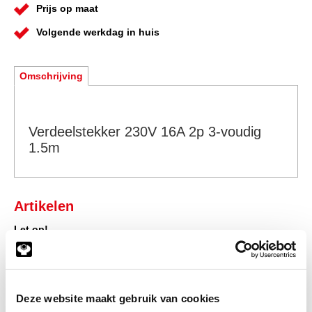
Prijs op maat
Volgende werkdag in huis
Omschrijving
Verdeelstekker 230V 16A 2p 3-voudig
1.5m
Artikelen
Let op!
U dient ingelogd te zijn om prijzen in te kunnen zien en toegang
te verkrijgen tot de winkelwagen, waarna u direct uw bestelling
af kunt ronden.
Klik hier om in te loggen
Deze website maakt gebruik van cookies