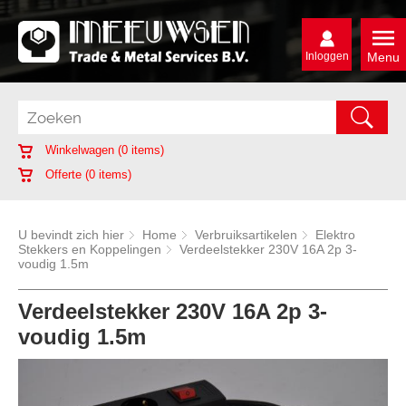
Inloggen
Menu
Winkelwagen (
0
items)
Offerte (
0
items)
U bevindt zich hier
Home
Verbruiksartikelen
Elektro
Stekkers en Koppelingen
Verdeelstekker 230V 16A 2p 3-
voudig 1.5m
Verdeelstekker 230V 16A 2p 3-
voudig 1.5m