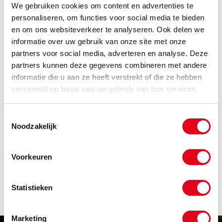
We gebruiken cookies om content en advertenties te
Heeft u nog geen account?
personaliseren, om functies voor social media te bieden
Klik hier om klant te worden
en om ons websiteverkeer te analyseren. Ook delen we
informatie over uw gebruik van onze site met onze
Code
Omschrijving
partners voor social media, adverteren en analyse. Deze
partners kunnen deze gegevens combineren met andere
Info
Eenheid
informatie die u aan ze heeft verstrekt of die ze hebben
Voorraad
Netto prijs
verzameld op basis van uw gebruik van hun services.
STK004
Verdeelstekker 230V 16A 2p 3-
voudig 1.5m
Toestemmingsselectie
Info
Stuks
Noodzakelijk
-
Voorkeuren
Statistieken
Marketing