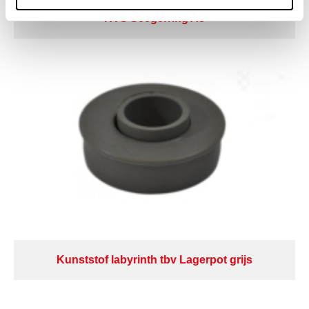
RVS Seegerring As
Kunststof labyrinth tbv Lagerpot grijs