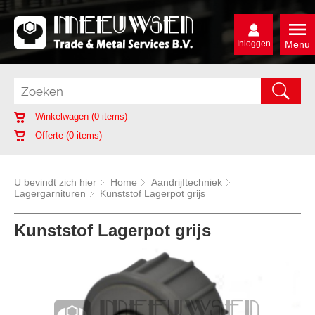
Inloggen
Menu
Winkelwagen (
0
items)
Offerte (
0
items)
U bevindt zich hier
Home
Aandrijftechniek
Lagergarnituren
Kunststof Lagerpot grijs
Kunststof Lagerpot grijs