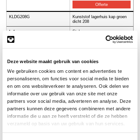
KLDG208G
Kunststof lagerhuis kap groen
dicht 208
Info
Stuks
-
Deze website maakt gebruik van cookies
We gebruiken cookies om content en advertenties te
KLDG204wit
Kunststof lagerhuis kap wit
dicht 204
personaliseren, om functies voor social media te bieden
en om ons websiteverkeer te analyseren. Ook delen we
Info
Stuks
informatie over uw gebruik van onze site met onze
partners voor social media, adverteren en analyse. Deze
-
partners kunnen deze gegevens combineren met andere
informatie die u aan ze heeft verstrekt of die ze hebben
verzameld op basis van uw gebruik van hun services.
KLDG205wit
Kunststof lagerhuis kap wit
dicht 205