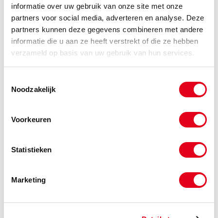
informatie over uw gebruik van onze site met onze
Info
Stuks
partners voor social media, adverteren en analyse. Deze
partners kunnen deze gegevens combineren met andere
-
informatie die u aan ze heeft verstrekt of die ze hebben
verzameld op basis van uw gebruik van hun services.
SKF3700
Kegellager SKF 33214 Q
Toestemmingsselectie
Noodzakelijk
Info
Stuks
Voorkeuren
-
Statistieken
SKF3701
Kegellager SKF 33215 Q
Info
Stuks
Marketing
-