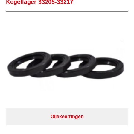
Kegellager 33205-33217
Oliekeerringen