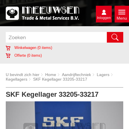
Inloggen
Menu
Winkelwagen (
0
items)
Offerte (
0
items)
U bevindt zich hier
Home
Aandrijftechniek
Lagers
Kegellagers
SKF Kegellager 33205-33217
SKF Kegellager 33205-33217