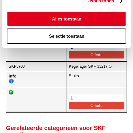
Details tonen
SKF3702
Kegellager SKF 33216 Q
Alles toestaan
Info
Stuks
Selectie toestaan
-
SKF3703
Kegellager SKF 33217 Q
Info
Stuks
-
Gerelateerde categorieën voor SKF