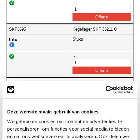
-
SKF3695
Kegellager SKF 33211 Q
Info
Stuks
-
SKF3698
Kegellager SKF 33212 Q
Info
Stuks
-
Deze website maakt gebruik van cookies
We gebruiken cookies om content en advertenties te
personaliseren, om functies voor social media te bieden
en om ons websiteverkeer te analyseren. Ook delen we
SKF3699
Kegellager SKF 33213 Q