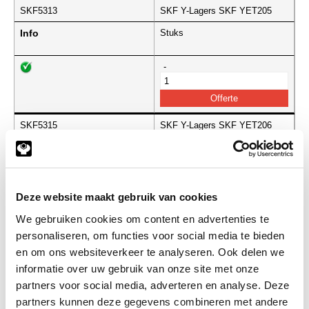
SKF5313
SKF Y-Lagers SKF YET205
Info
Stuks
-
SKF5315
SKF Y-Lagers SKF YET206
Info
Stuks
-
Deze website maakt gebruik van cookies
We gebruiken cookies om content en advertenties te
personaliseren, om functies voor social media te bieden
SKF5317
SKF Y-Lagers SKF YET207
en om ons websiteverkeer te analyseren. Ook delen we
Info
Stuks
informatie over uw gebruik van onze site met onze
partners voor social media, adverteren en analyse. Deze
-
partners kunnen deze gegevens combineren met andere