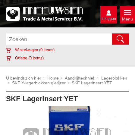
Inloggen
Menu
Winkelwagen (
0
items)
Offerte (
0
items)
U bevindt zich hier
Home
Aandrijftechniek
Lagerblokken
SKF Y-lagerblokken gietijzer
SKF Lagerinsert YET
SKF Lagerinsert YET