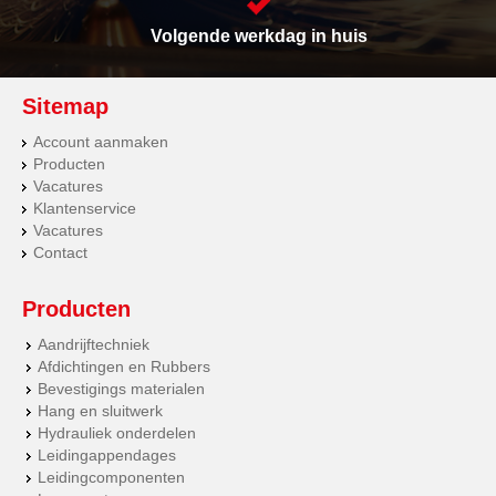
Volgende werkdag in huis
Sitemap
Account aanmaken
Producten
Vacatures
Klantenservice
Vacatures
Contact
Producten
Aandrijftechniek
Afdichtingen en Rubbers
Bevestigings materialen
Hang en sluitwerk
Hydrauliek onderdelen
Leidingappendages
Leidingcomponenten