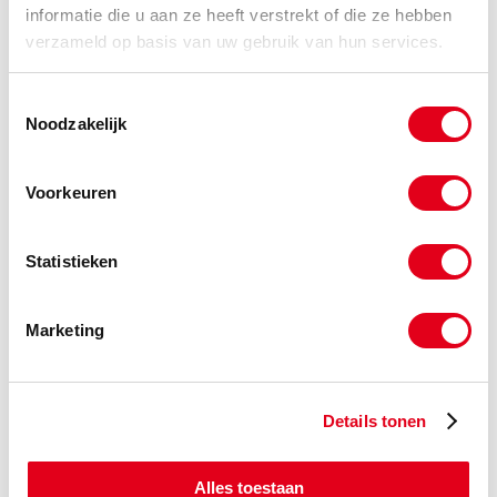
informatie die u aan ze heeft verstrekt of die ze hebben
verzameld op basis van uw gebruik van hun services.
SKF5320
SKF Y-Lagers SKF YET208
Toestemmingsselectie
Info
Stuks
Noodzakelijk
-
Voorkeuren
SKF5322
SKF Y-Lagers SKF YET209
Statistieken
Info
Stuks
Marketing
-
Details tonen
SKF5324
SKF Y-Lagers SKF YET210
Info
Stuks
Alles toestaan