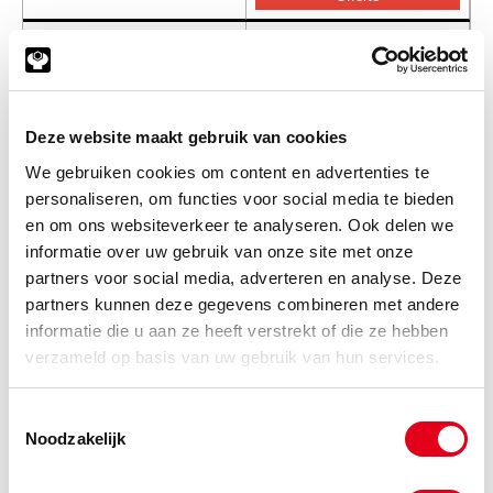
1008-inch-022.22
Taper-Bush INCH 1008-7/8"
Info
Stuks
-
Deze website maakt gebruik van cookies
We gebruiken cookies om content en advertenties te
personaliseren, om functies voor social media te bieden
en om ons websiteverkeer te analyseren. Ook delen we
1008-inch-025.40
Taper-Bush INCH 1008-1"
informatie over uw gebruik van onze site met onze
Info
Stuks
partners voor social media, adverteren en analyse. Deze
partners kunnen deze gegevens combineren met andere
-
informatie die u aan ze heeft verstrekt of die ze hebben
verzameld op basis van uw gebruik van hun services.
Toestemmingsselectie
Noodzakelijk
Gerelateerde categorieën voor Klembus
INCH 1008