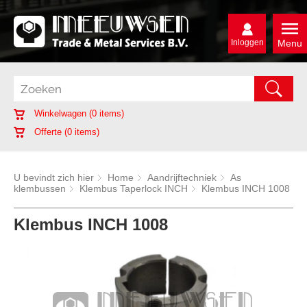
Inloggen
Menu
Winkelwagen (
0
items)
Offerte (
0
items)
U bevindt zich hier
Home
Aandrijftechniek
As
klembussen
Klembus Taperlock INCH
Klembus INCH 1008
Klembus INCH 1008