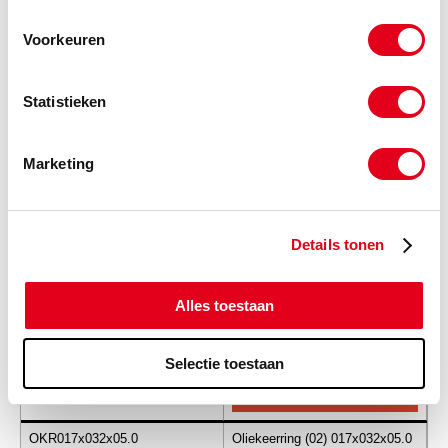
Voorkeuren
OKR017x030x06.0+
Oliekeerring (02) 017x030x06.0
stoflip
Statistieken
Info
Stuks
Marketing
-
Details tonen
OKR017x030x07.0+
Oliekeerring (02) 017x030x07.0
stoflip
Alles toestaan
Info
Stuks
-
Selectie toestaan
OKR017x032x05.0
Oliekeerring (02) 017x032x05.0