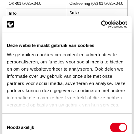
OKR017x025x04.0
Oliekeerring (02) 017x025x04.0
Info
Stuks
-
Deze website maakt gebruik van cookies
OKR017x027x07.0
Oliekeerring (02) 017x027x07.0
We gebruiken cookies om content en advertenties te
personaliseren, om functies voor social media te bieden
Info
Stuks
en om ons websiteverkeer te analyseren. Ook delen we
informatie over uw gebruik van onze site met onze
-
partners voor social media, adverteren en analyse. Deze
partners kunnen deze gegevens combineren met andere
informatie die u aan ze heeft verstrekt of die ze hebben
OKR017x028x07.0+
Oliekeerring (02) 017x028x07.0
verzameld op basis van uw gebruik van hun services.
stoflip
Info
Stuks
Toestemmingsselectie
Noodzakelijk
-