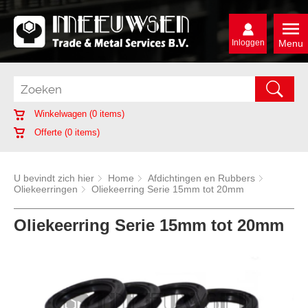
Inloggen
Menu
Winkelwagen (
0
items)
Offerte (
0
items)
U bevindt zich hier
Home
Afdichtingen en Rubbers
Oliekeerringen
Oliekeerring Serie 15mm tot 20mm
Oliekeerring Serie 15mm tot 20mm