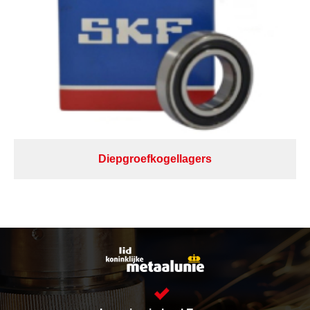
Diepgroefkogellagers