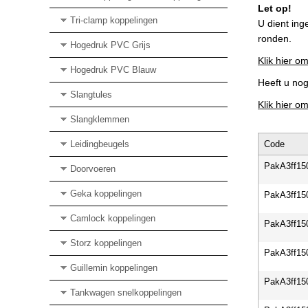
Let op!
Tri-clamp koppelingen
U dient ing
ronden.
Hogedruk PVC Grijs
Klik hier om
Hogedruk PVC Blauw
Heeft u no
Slangtules
Klik hier o
Slangklemmen
Leidingbeugels
Code
PakA3ff15
Doorvoeren
Geka koppelingen
PakA3ff15
Camlock koppelingen
PakA3ff15
Storz koppelingen
PakA3ff15
Guillemin koppelingen
PakA3ff15
Tankwagen snelkoppelingen