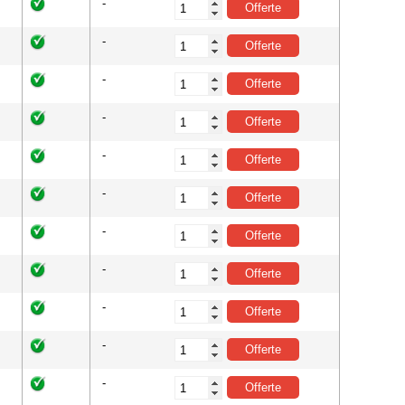
-
-
-
-
-
-
-
-
-
-
-