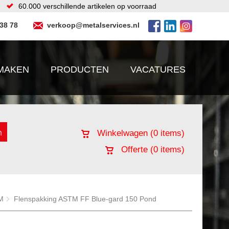
60.000 verschillende artikelen op voorraad
 38 78
verkoop@metalservices.nl
MAKEN
PRODUCTEN
VACATURES
Winkelwagen (
0
items)
Offerte (
0
items)
M
Flenspakking ASTM FF Blue-gard 150 Pond