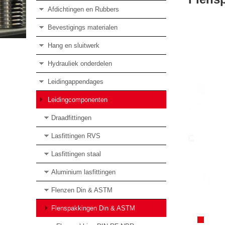
Afdichtingen en Rubbers
Bevestigings materialen
Hang en sluitwerk
Hydrauliek onderdelen
Leidingappendages
Leidingcomponenten
Draadfittingen
Lasfittingen RVS
Lasfittingen staal
Aluminium lasfittingen
Flenzen Din & ASTM
Flenspakkingen Din & ASTM