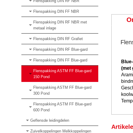
Flenspakking DIN RF NBR
Flenspakking DIN FF NBR
O
Flenspakking DIN RF NBR met
metaal inlage
Flenspakking DIN RF Grafiet
Flen
Flenspakking DIN RF Blue-gard
Flenspakking DIN FF Blue-gard
Blue-
(met 
Flenspakking ASTM FF Blue-gard
Aram
150 Pond
bindm
Flenspakking ASTM FF Blue-gard
Gesch
300 Pond
koolw
Tempe
Flenspakking ASTM FF Blue-gard
600 Pond
Geflensde leidingdelen
Artikel
Zuivelkoppelingen Melkkoppelingen