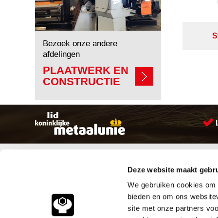
S
Bezoek onze andere
afdelingen
PLAATWERK EN
CONSTRUCTIE
Sitemap
Producten
Deze website maakt gebru
Account aanmaken
Aandrijftechniek
Producten
Bevestigings materialen
We gebruiken cookies om c
Vacatures
Hydrauliek onderdelen
bieden en om ons websitev
Klantenservice
Leidingcomponenten
site met onze partners vo
Vacatures
Pneumatiek