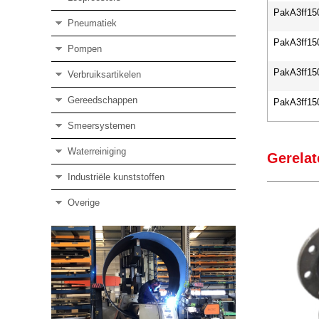
PakA3ff15
Pneumatiek
PakA3ff15
Pompen
PakA3ff15
Verbruiksartikelen
Gereedschappen
PakA3ff15
Smeersystemen
Waterreiniging
Gerelat
Industriële kunststoffen
Overige