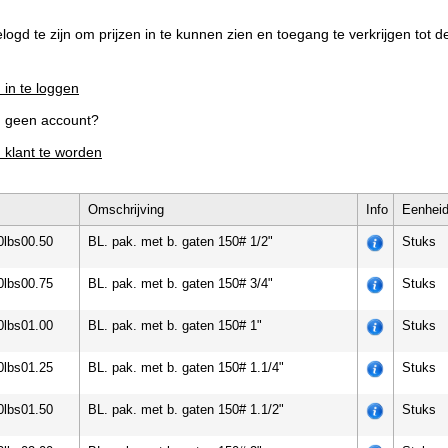
elogd te zijn om prijzen in te kunnen zien en toegang te verkrijgen tot 
 in te loggen
g geen account?
m klant te worden
Omschrijving
Info
Eenhei
0lbs00.50
BL. pak. met b. gaten 150# 1/2"
Stuks
0lbs00.75
BL. pak. met b. gaten 150# 3/4"
Stuks
0lbs01.00
BL. pak. met b. gaten 150# 1"
Stuks
0lbs01.25
BL. pak. met b. gaten 150# 1.1/4"
Stuks
0lbs01.50
BL. pak. met b. gaten 150# 1.1/2"
Stuks