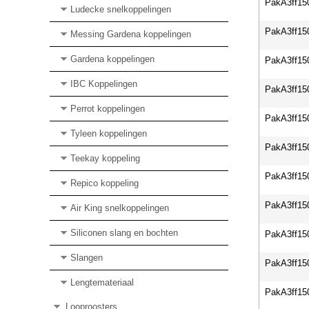
PakA3ff15
Ludecke snelkoppelingen
PakA3ff15
Messing Gardena koppelingen
Gardena koppelingen
PakA3ff15
IBC Koppelingen
PakA3ff15
Perrot koppelingen
PakA3ff15
Tyleen koppelingen
PakA3ff15
Teekay koppeling
PakA3ff15
Repico koppeling
PakA3ff15
Air King snelkoppelingen
Siliconen slang en bochten
PakA3ff15
Slangen
PakA3ff15
Lengtemateriaal
PakA3ff15
Looproosters