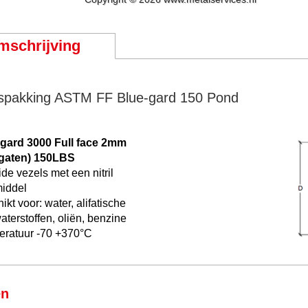
mschrijving
spakking ASTM FF Blue-gard 150 Pond
gard 3000 Full face 2mm
gaten)
150LBS
ide
vezels
met
een nitril
iddel
ikt voor: water
,
alifatische
aterstoffen,
oliën,
benzine
ratuur -70 +370°C
en