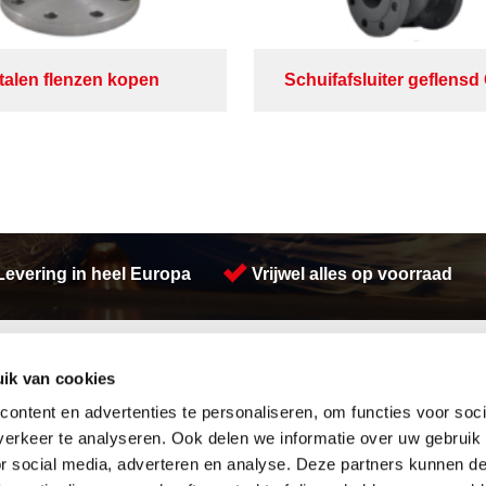
talen flenzen kopen
Schuifafsluiter geflens
Levering in heel Europa
Vrijwel alles op voorraad
Activiteiten
ik van cookies
Afdichtingen en Rubbers
Voorraad platen
Hang en sluitwerk
Plasmasnijden
ontent en advertenties te personaliseren, om functies voor soci
Leidingappendages
Walsen
erkeer te analyseren. Ook delen we informatie over uw gebruik
Looproosters
Koudgewalste platen
or social media, adverteren en analyse. Deze partners kunnen 
Pompen
Warmgewalste platen