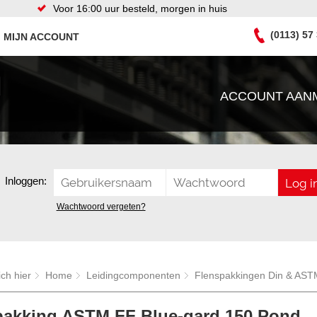
Voor 16:00 uur besteld, morgen in huis
(0113) 57
MIJN ACCOUNT
ACCOUNT AAN
Inloggen:
Wachtwoord vergeten?
ich hier
Home
Leidingcomponenten
Flenspakkingen Din & AST
pakking ASTM FF Blue-gard 150 Pond