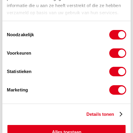
informatie die u aan ze heeft verstrekt of die ze hebben
Info
Meters
verzameld op basis van uw gebruik van hun services.
-
Toestemmingsselectie
Noodzakelijk
Voorkeuren
Gerelateerde categorieën voor
Geleideprofiel Type ETA Simplex
Statistieken
Marketing
Details tonen
Alles toestaan