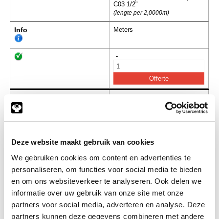
C03 1/2"
(lengte per 2,0000m)
Info
Meters
-
GP-0067
Geleideprofiel ETA 10 simplex
C03 5/8"
(lengte per 2,0000m)
Info
Meters
Deze website maakt gebruik van cookies
-
We gebruiken cookies om content en advertenties te
personaliseren, om functies voor social media te bieden
en om ons websiteverkeer te analyseren. Ook delen we
informatie over uw gebruik van onze site met onze
GP-0068
Geleideprofiel ETA 12 simplex
partners voor social media, adverteren en analyse. Deze
C05 3/4"
(lengte per 2,0000m)
partners kunnen deze gegevens combineren met andere