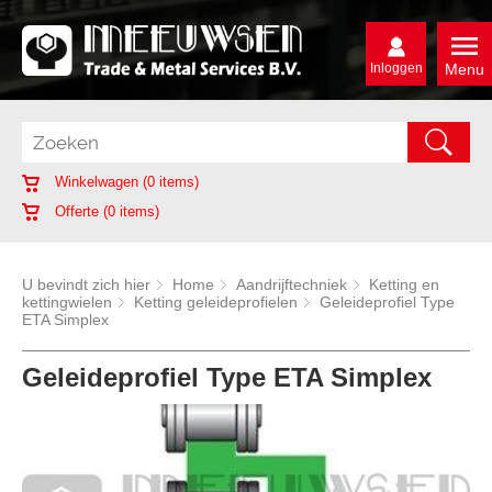
Inloggen
Menu
Winkelwagen (
0
items)
Offerte (
0
items)
U bevindt zich hier
Home
Aandrijftechniek
Ketting en
kettingwielen
Ketting geleideprofielen
Geleideprofiel Type
ETA Simplex
Geleideprofiel Type ETA Simplex