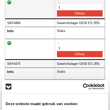
-
SKF4468
Gewrichtslager GE50 ES 2RS
Info
Stuks
-
SKF4475
Gewrichtslager GE60 ES 2RS
Info
Stuks
-
Deze website maakt gebruik van cookies
SKF4480
Gewrichtslager GE70 ES 2RS