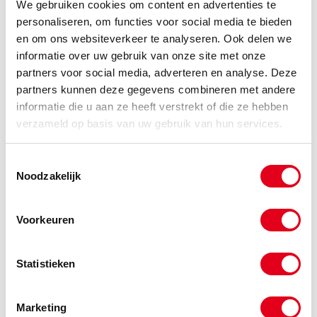
We gebruiken cookies om content en advertenties te
Info
Stuks
personaliseren, om functies voor social media te bieden
en om ons websiteverkeer te analyseren. Ook delen we
-
informatie over uw gebruik van onze site met onze
partners voor social media, adverteren en analyse. Deze
partners kunnen deze gegevens combineren met andere
SKF4487
Gewrichtslager GE80 ES 2RS
informatie die u aan ze heeft verstrekt of die ze hebben
verzameld op basis van uw gebruik van hun services.
Info
Stuks
-
Toestemmingsselectie
Noodzakelijk
Voorkeuren
SKF4491
Gewrichtslager GE90 ES 2RS.
Info
Stuks
Statistieken
-
Marketing