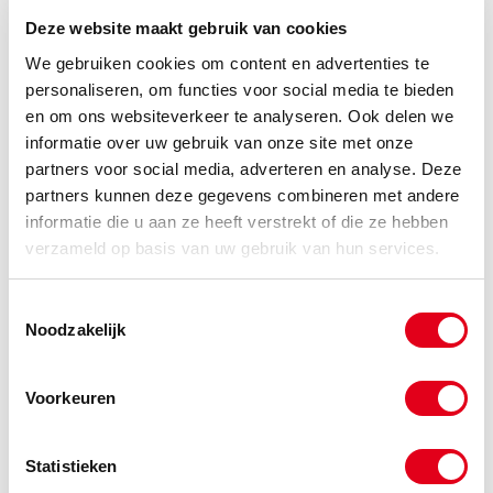
10mm x 10mm
Deze website maakt gebruik van cookies
Info
Stuks
We gebruiken cookies om content en advertenties te
personaliseren, om functies voor social media te bieden
-
en om ons websiteverkeer te analyseren. Ook delen we
informatie over uw gebruik van onze site met onze
partners voor social media, adverteren en analyse. Deze
partners kunnen deze gegevens combineren met andere
informatie die u aan ze heeft verstrekt of die ze hebben
Gerelateerde categorieën voor Legris 3140
verzameld op basis van uw gebruik van hun services.
Leidingverbinding Y-stuk verloop
Toestemmingsselectie
Noodzakelijk
Voorkeuren
Statistieken