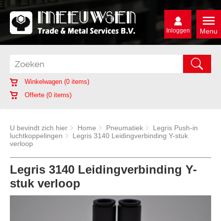
Inloggen
Menu
Winkelwagen (
0
items)
Offerte (
0
items)
U bevindt zich hier
Home
Pneumatiek
Legris Push-in
luchtkoppelingen
Legris 3140 Leidingverbinding Y-stuk
verloop
Legris 3140 Leidingverbinding Y-
stuk verloop