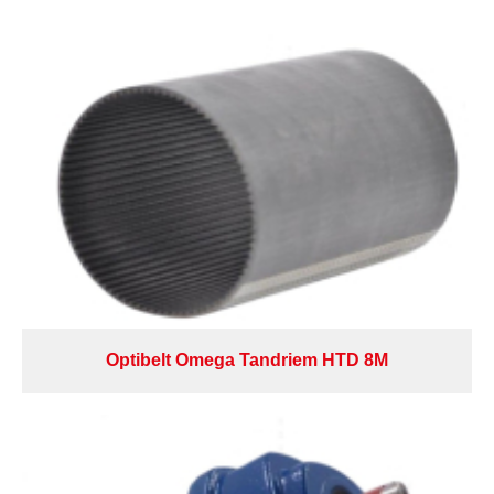
Optibelt Omega Tandriem HTD 8M