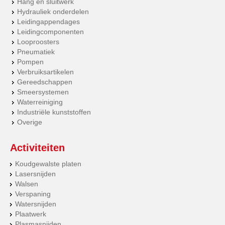
Hang en sluitwerk
Hydrauliek onderdelen
Leidingappendages
Leidingcomponenten
Looproosters
Pneumatiek
Pompen
Verbruiksartikelen
Gereedschappen
Smeersystemen
Waterreiniging
Industriële kunststoffen
Overige
Activiteiten
Koudgewalste platen
Lasersnijden
Walsen
Verspaning
Watersnijden
Plaatwerk
Plasmasnijden