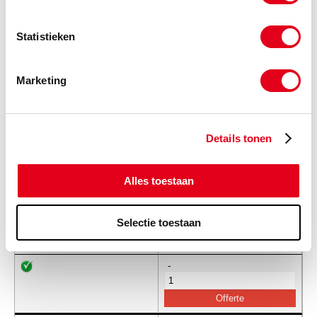
-
Statistieken
Tandschijf-TB-z064-8M-b30
Tandriemschijf TB 8M z064-b30
2517
Marketing
Info
Stuks
-
Details tonen
Alles toestaan
Tandschijf-TB-z072-8M-b30
Tandriemschijf TB 8M z072-b30
2517
Selectie toestaan
Info
Stuks
-