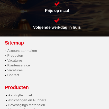
Prijs op maat
Volgende werkdag in huis
Sitemap
Account aanmaken
Producten
Vacatures
Klantenservice
Vacatures
Contact
Producten
Aandrijftechniek
Afdichtingen en Rubbers
Bevestigings materialen