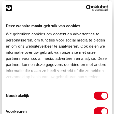
Info
Stuks
-
Deze website maakt gebruik van cookies
We gebruiken cookies om content en advertenties te
personaliseren, om functies voor social media te bieden
Tandschijf-TB-z048-8M-b30
Tandriemschijf TB 8M z048-b30
2012
en om ons websiteverkeer te analyseren. Ook delen we
informatie over uw gebruik van onze site met onze
Info
Stuks
partners voor social media, adverteren en analyse. Deze
partners kunnen deze gegevens combineren met andere
-
informatie die u aan ze heeft verstrekt of die ze hebben
verzameld op basis van uw gebruik van hun services.
Tandschijf-TB-z056-8M-b30
Tandriemschijf TB 8M z056-b30
Toestemmingsselectie
2012
Noodzakelijk
Info
Stuks
Voorkeuren