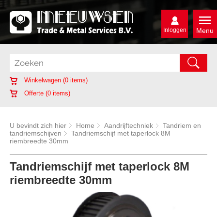
Inloggen
Menu
Winkelwagen (
0
items)
Offerte (
0
items)
U bevindt zich hier
Home
Aandrijftechniek
Tandriem en
tandriemschijven
Tandriemschijf met taperlock 8M
riembreedte 30mm
Tandriemschijf met taperlock 8M
riembreedte 30mm