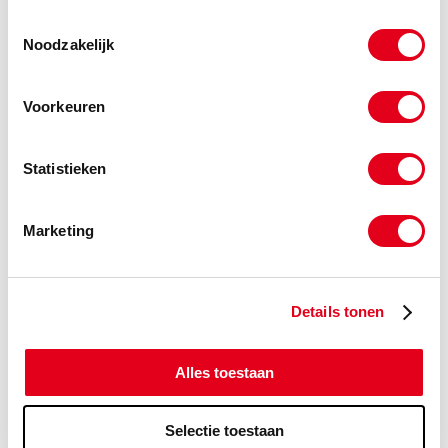
Toestemmingsselectie
-
Noodzakelijk
Voorkeuren
Gerelateerde categorieën voor Klembus
Statistieken
Metrisch 5050
Marketing
Details tonen
Alles toestaan
Selectie toestaan