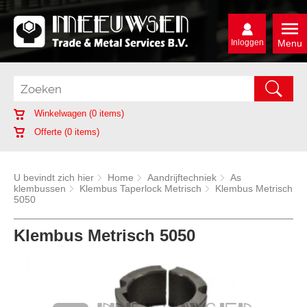
Inloggen
Menu
Winkelwagen (
0
items)
Offerte (
0
items)
U bevindt zich hier
Home
Aandrijftechniek
As
klembussen
Klembus Taperlock Metrisch
Klembus Metrisch
5050
Klembus Metrisch 5050