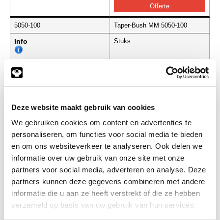
5050-100
Taper-Bush MM 5050-100
Info
Stuks
-
Deze website maakt gebruik van cookies
5050-105
Taper-Bush MM 5050-105
We gebruiken cookies om content en advertenties te
Info
Stuks
personaliseren, om functies voor social media te bieden
en om ons websiteverkeer te analyseren. Ook delen we
-
informatie over uw gebruik van onze site met onze
partners voor social media, adverteren en analyse. Deze
partners kunnen deze gegevens combineren met andere
informatie die u aan ze heeft verstrekt of die ze hebben
5050-125
Taper-Bush MM 5050-125
verzameld op basis van uw gebruik van hun services.
Info
Stuks