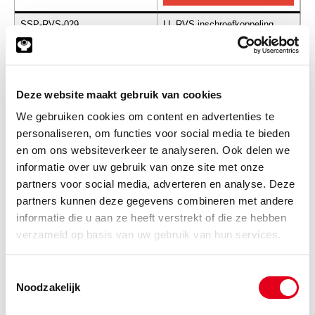
SSP-RVS-029
LL RVS inschroefkoppeling
GE06 M08x1.00
Info
Stuks
-
Deze website maakt gebruik van cookies
We gebruiken cookies om content en advertenties te
personaliseren, om functies voor social media te bieden
en om ons websiteverkeer te analyseren. Ook delen we
SSP-RVS-030
LL RVS inschroefkoppeling
GE06 M10x1.00
informatie over uw gebruik van onze site met onze
partners voor social media, adverteren en analyse. Deze
Info
Stuks
partners kunnen deze gegevens combineren met andere
informatie die u aan ze heeft verstrekt of die ze hebben
-
verzameld op basis van uw gebruik van hun services.
Toestemmingsselectie
Noodzakelijk
Gerelateerde categorieën voor RVS LL