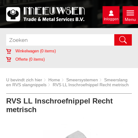
Inloggen
Menu
Winkelwagen (
0
items)
Offerte (
0
items)
U bevindt zich hier
Home
Smeersystemen
Smeerslang
en RVS slangnippels
RVS LL Inschroefnippel Recht metrisch
RVS LL Inschroefnippel Recht
metrisch