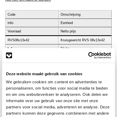
Code
Omschrijving
Info
Eenheid
Voorraad
Netto prijs
RVS08x13x42
Kruisgewricht RVS 08x13x42
Info
Stuks
-
Deze website maakt gebruik van cookies
We gebruiken cookies om content en advertenties te
RVS10x22x76
Kruisgewricht RVS 10x22x76
personaliseren, om functies voor social media te bieden
Info
Stuks
en om ons websiteverkeer te analyseren. Ook delen we
informatie over uw gebruik van onze site met onze
-
partners voor social media, adverteren en analyse. Deze
partners kunnen deze gegevens combineren met andere