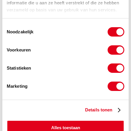
informatie die u aan ze heeft verstrekt of die ze hebben
verzameld op basis van uw gebruik van hun services.
RVS12x25x86
Kruisgewricht RVS 12x25x86
Info
Stuks
Toestemmingsselectie
Noodzakelijk
-
Voorkeuren
RVS14x29x90
Kruisgewricht RVS 14x29x90
Statistieken
Info
Stuks
-
Marketing
RVS16x32x95
Kruisgewricht RVS 16x32x95
Details tonen
Info
Stuks
Alles toestaan