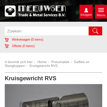
Inloggen
Menu
Winkelwagen (
0
items)
Offerte (
0
items)
U bevindt zich hier
Home
Pneumatiek
Gaffels en
Stangkoppen
Kruisgewricht RVS
Kruisgewricht RVS