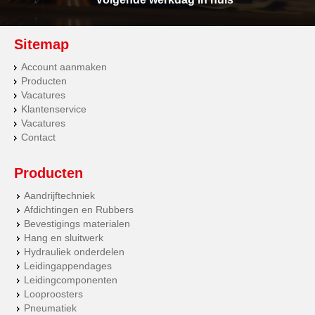
Sitemap
Account aanmaken
Producten
Vacatures
Klantenservice
Vacatures
Contact
Producten
Aandrijftechniek
Afdichtingen en Rubbers
Bevestigings materialen
Hang en sluitwerk
Hydrauliek onderdelen
Leidingappendages
Leidingcomponenten
Looproosters
Pneumatiek