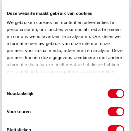
Wat zijn poelies?
Deze website maakt gebruik van cookies
Poelies zijn componenten die een essentiële rol spelen
We gebruiken cookies om content en advertenties te
in de
aandrijftechniek
. Simpel gezegd zijn poelies
personaliseren, om functies voor social media te bieden
wielschijven met een groef erin. Op deze groef ligt
en om ons websiteverkeer te analyseren. Ook delen we
bijvoorbeeld een kabel, riem of touw. In machines worden
informatie over uw gebruik van onze site met onze
deze producten gebruikt om kracht of beweging over te
partners voor social media, adverteren en analyse. Deze
brengen. Denk bijvoorbeeld aan graafmachines of
partners kunnen deze gegevens combineren met andere
hijskranen. Dankzij de hefboomwerking kost het minder
moeite en inspanning om zware objecten op te tillen of te
informatie die u aan ze heeft verstrekt of die ze hebben
verplaatsen. Door hun functie, flexibiliteit en
verzameld op basis van uw gebruik van hun services.
duurzaamheid zijn poelies breed inzetbaar.
Bij Meeuwsen Trade & Metal Services B.V. bieden we
Toestemmingsselectie
een ruim aanbod van poelies aan. Deze voldoen aan de
Noodzakelijk
hoogste kwaliteitsnormen. Of u nu op zoek bent naar
poelies voor grote industriële machines of voor schepen,
Voorkeuren
wij hebben een passende oplossing voor u.
Poelies kopen
Statistieken