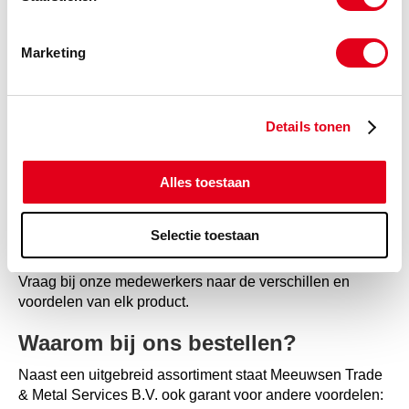
Meeuwsen Trade & Metal Services B.V. biedt een totaal
assortiment aan met meer dan 60.000 technische
Marketing
producten, waaronder poelies. Deze zijn verkrijgbaar in
verschillende series. Elke serie heeft zijn eigen
kenmerken. Zo heeft u de keuze uit:
Details tonen
V-snaar poelie serie SPZ
V-snaar poelie serie SPA
Alles toestaan
V-snaar poelie serie SPB
V-snaar poelie serie SPC
Selectie toestaan
Vraag bij onze medewerkers naar de verschillen en
voordelen van elk product.
Waarom bij ons bestellen?
Naast een uitgebreid assortiment staat Meeuwsen Trade
& Metal Services B.V. ook garant voor andere voordelen: