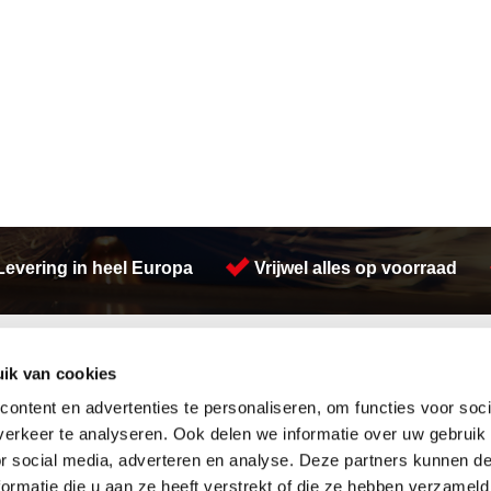
Levering in heel Europa
Vrijwel alles op voorraad
Activiteiten
ik van cookies
Afdichtingen en Rubbers
Constructie
Hang en sluitwerk
Plaatwerk
ontent en advertenties te personaliseren, om functies voor soci
Leidingappendages
Verspaning
erkeer te analyseren. Ook delen we informatie over uw gebruik
Looproosters
Hydrauliek
or social media, adverteren en analyse. Deze partners kunnen 
Pompen
Engineering
ormatie die u aan ze heeft verstrekt of die ze hebben verzameld
Gereedschappen
Buizen snijden