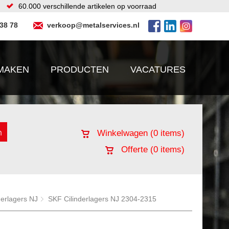
60.000 verschillende artikelen op voorraad
 38 78
verkoop@metalservices.nl
MAKEN
PRODUCTEN
VACATURES
Winkelwagen (
0
items)
Offerte (
0
items)
derlagers NJ
SKF Cilinderlagers NJ 2304-2315