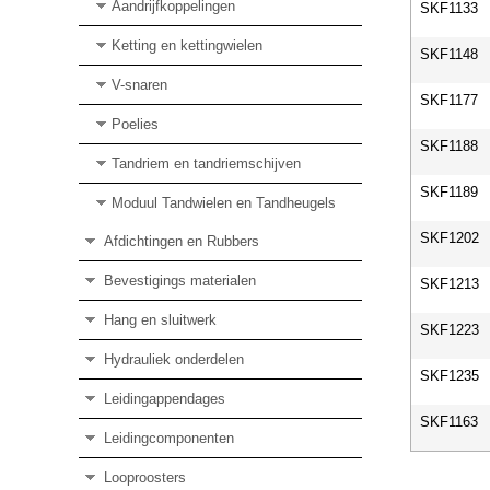
Aandrijfkoppelingen
SKF1133
Ketting en kettingwielen
SKF1148
V-snaren
SKF1177
Poelies
SKF1188
Tandriem en tandriemschijven
SKF1189
Moduul Tandwielen en Tandheugels
SKF1202
Afdichtingen en Rubbers
Bevestigings materialen
SKF1213
Hang en sluitwerk
SKF1223
Hydrauliek onderdelen
SKF1235
Leidingappendages
SKF1163
Leidingcomponenten
Looproosters