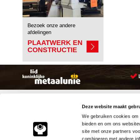
Bezoek onze andere
afdelingen
PLAATWERK EN
CONSTRUCTIE
Sitemap
Producten
Deze website maakt gebru
Account aanmaken
Aandrijftechniek
Producten
Bevestigings materialen
We gebruiken cookies om c
Vacatures
Hydrauliek onderdelen
bieden en om ons websitev
Klantenservice
Leidingcomponenten
site met onze partners vo
Vacatures
Pneumatiek
combineren met andere inf
Contact
Verbruiksartikelen