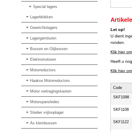
Special lagers
Lagerblokken
Artikel
Gewrichtslagers
Let op!
U dient ing
Lagergarnituren
ronden.
Bussen en Glijbussen
Klik hier om
Elektromotoren
Heeft u no
Motorreductors
Klik hier o
Haakse Motorreductors
Code
Motor vertragingskasten
SKF1098
Motorspansledes
SKF1108
Stieber vrijlooplager
SKF1122
As klembussen