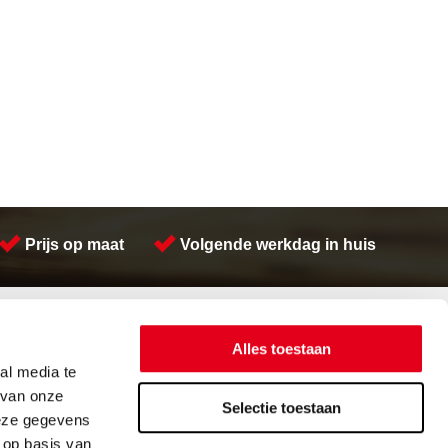
Prijs op maat
Volgende werkdag in huis
Contactinformatie
Meeuwsen Trade & Metal Services B.V.
Alles toestaan
Adres:
Kreeft 5 4401 NZ Yerseke
al media te
Telefoon:
(0113) 57 38 78
 van onze
Email:
verkoop@metalservices.nl
Selectie toestaan
deze gegevens
 op basis van