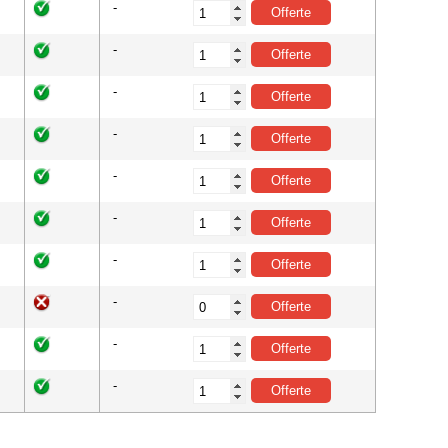
-
-
-
-
-
-
-
-
-
-