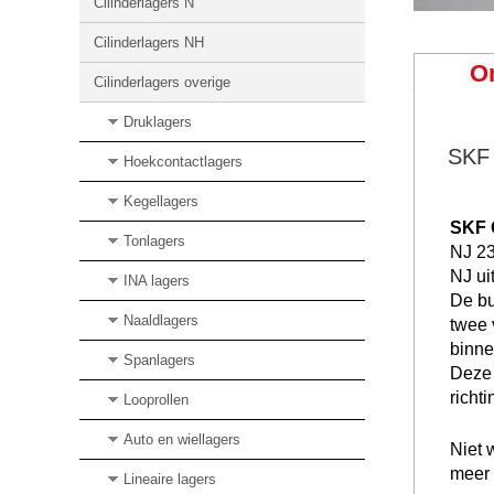
Cilinderlagers N
Cilinderlagers NH
O
Cilinderlagers overige
Druklagers
SKF 
Hoekcontactlagers
Kegellagers
SKF C
Tonlagers
NJ 23
NJ ui
INA lagers
De bu
Naaldlagers
twee 
binne
Spanlagers
Deze 
richt
Looprollen
Auto en wiellagers
Niet 
meer
Lineaire lagers