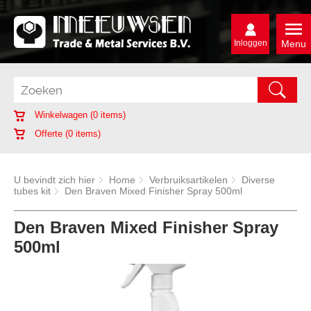
Inloggen
Menu
Winkelwagen (
0
items)
Offerte (
0
items)
U bevindt zich hier
Home
Verbruiksartikelen
Diverse
tubes kit
Den Braven Mixed Finisher Spray 500ml
Den Braven Mixed Finisher Spray
500ml