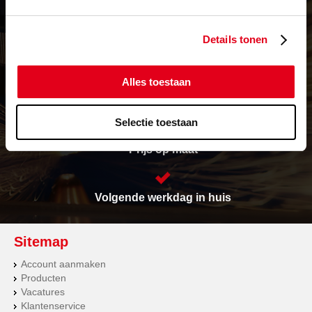
Details tonen
Levering in heel Europa
Alles toestaan
Vrijwel alles op voorraad
Selectie toestaan
Prijs op maat
Volgende werkdag in huis
Sitemap
Account aanmaken
Producten
Vacatures
Klantenservice