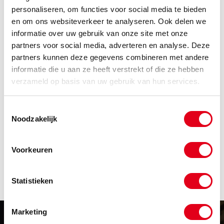
Klik hier om klant te worden
personaliseren, om functies voor social media te bieden
en om ons websiteverkeer te analyseren. Ook delen we
Code
Omschrijving
informatie over uw gebruik van onze site met onze
partners voor social media, adverteren en analyse. Deze
Info
Eenheid
partners kunnen deze gegevens combineren met andere
Voorraad
Netto prijs
informatie die u aan ze heeft verstrekt of die ze hebben
DB008
Den Braven Mixed Finisher
verzameld op basis van uw gebruik van hun services.
Spray 500ml
Info
Stuks
Toestemmingsselectie
Noodzakelijk
-
Voorkeuren
Statistieken
Marketing