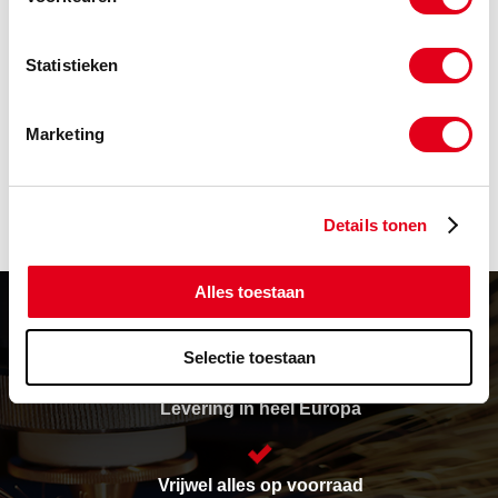
(lengte per 1,0000m)
Info
Meters
Statistieken
-
Marketing
Details tonen
Alles toestaan
Selectie toestaan
Levering in heel Europa
Vrijwel alles op voorraad