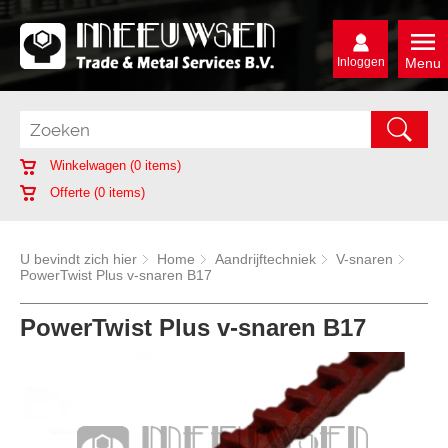
Inloggen
Menu
Winkelwagen (
0
items)
Offerte (
0
items)
U bevindt zich hier
Home
Aandrijftechniek
V-snaren
PowerTwist Plus v-snaren B17
PowerTwist Plus v-snaren B17