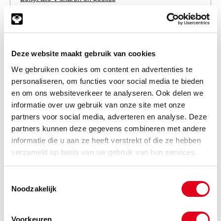
Artikelen
Deze website maakt gebruik van cookies
Let op!
We gebruiken cookies om content en advertenties te
U dient ingelogd te zijn om prijzen in te kunnen zien en toegang
personaliseren, om functies voor social media te bieden
te verkrijgen tot de winkelwagen, waarna u direct uw bestelling
en om ons websiteverkeer te analyseren. Ook delen we
af kunt ronden.
informatie over uw gebruik van onze site met onze
Klik hier om in te loggen
partners voor social media, adverteren en analyse. Deze
Heeft u nog geen account?
partners kunnen deze gegevens combineren met andere
informatie die u aan ze heeft verstrekt of die ze hebben
Klik hier om klant te worden
verzameld op basis van uw gebruik van hun services.
Code
Omschrijving
Toestemmingsselectie
Info
Eenheid
Noodzakelijk
Voorraad
Netto prijs
Voorkeuren
PWT017
PowerTwist Plus v-snaren B/17