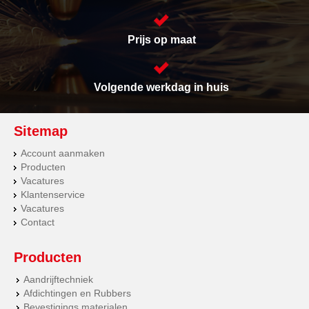
Prijs op maat
Volgende werkdag in huis
Sitemap
Account aanmaken
Producten
Vacatures
Klantenservice
Vacatures
Contact
Producten
Aandrijftechniek
Afdichtingen en Rubbers
Bevestigings materialen