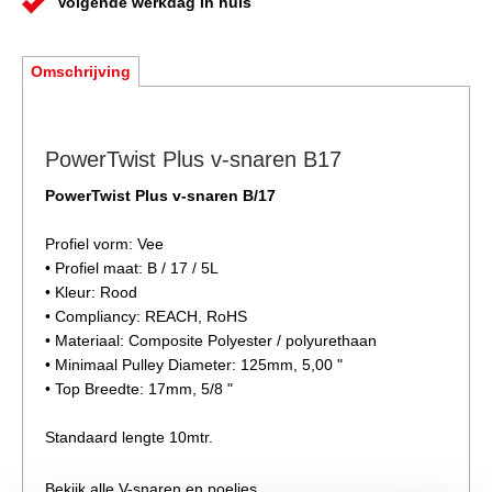
Volgende werkdag in huis
Omschrijving
PowerTwist Plus v-snaren B17
PowerTwist Plus v-snaren B/17
Profiel vorm: Vee
• Profiel maat: B / 17 / 5L
• Kleur: Rood
• Compliancy: REACH, RoHS
• Materiaal: Composite Polyester / polyurethaan
• Minimaal Pulley Diameter: 125mm, 5,00 "
• Top Breedte: 17mm, 5/8 "
Standaard lengte 10mtr.
Bekijk alle V-snaren en poelies