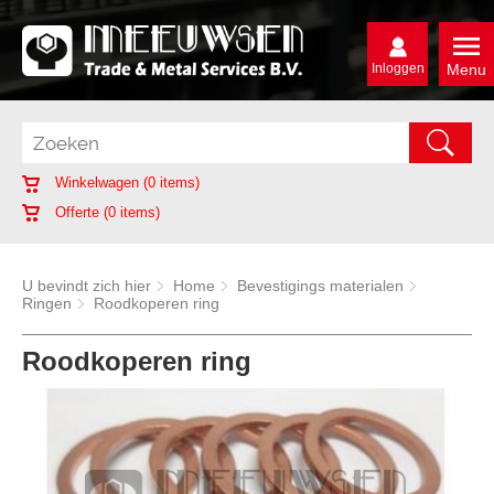
Inloggen
Menu
Winkelwagen (
0
items)
Offerte (
0
items)
U bevindt zich hier
Home
Bevestigings materialen
Ringen
Roodkoperen ring
Roodkoperen ring