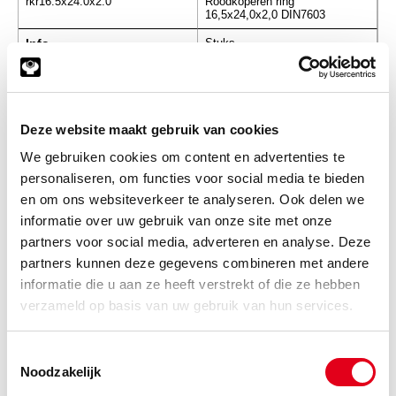
rkr16.5x24.0x2.0
Roodkoperen ring
16,5x24,0x2,0 DIN7603
Info
Stuks
-
Deze website maakt gebruik van cookies
We gebruiken cookies om content en advertenties te
rkr17.0x21.0x1.5
Roodkoperen ring
personaliseren, om functies voor social media te bieden
17,0x21,0x1,5 DIN7603
en om ons websiteverkeer te analyseren. Ook delen we
Info
Stuks
informatie over uw gebruik van onze site met onze
partners voor social media, adverteren en analyse. Deze
-
partners kunnen deze gegevens combineren met andere
informatie die u aan ze heeft verstrekt of die ze hebben
verzameld op basis van uw gebruik van hun services.
rkr17.0x22.0x1.5
Roodkoperen ring
17,0x22,0x1,5 DIN7603
Toestemmingsselectie
Noodzakelijk
Info
Stuks