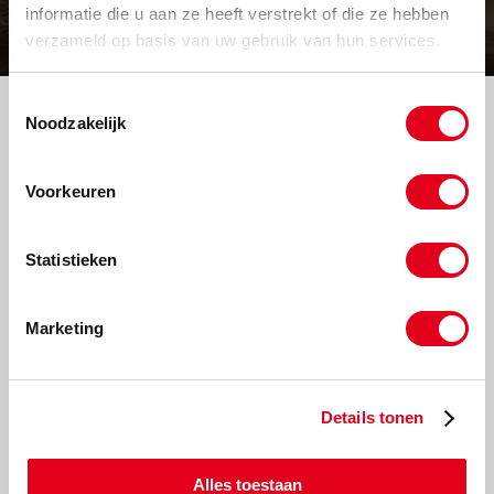
informatie die u aan ze heeft verstrekt of die ze hebben
Volgende werkdag in huis
verzameld op basis van uw gebruik van hun services.
Toestemmingsselectie
Sitemap
Noodzakelijk
Account aanmaken
Producten
Vacatures
Voorkeuren
Klantenservice
Vacatures
Contact
Statistieken
Producten
Marketing
Aandrijftechniek
Afdichtingen en Rubbers
Bevestigings materialen
Hang en sluitwerk
Details tonen
Hydrauliek onderdelen
Leidingappendages
Leidingcomponenten
Alles toestaan