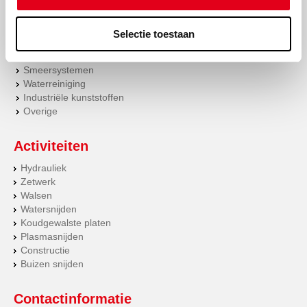
Looproosters
Pneumatiek
Pompen
Selectie toestaan
Verbruiksartikelen
Gereedschappen
Smeersystemen
Waterreiniging
Industriële kunststoffen
Overige
Activiteiten
Hydrauliek
Zetwerk
Walsen
Watersnijden
Koudgewalste platen
Plasmasnijden
Constructie
Buizen snijden
Contactinformatie