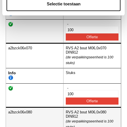
Selectie toestaan
Info
Stuks
-
a2bzck06x070
RVS A2 bout M06,0x070
DIN912
(de verpakkingseenheid is 100
stuks)
Info
Stuks
-
a2bzck06x080
RVS A2 bout M06,0x080
DIN912
(de verpakkingseenheid is 100