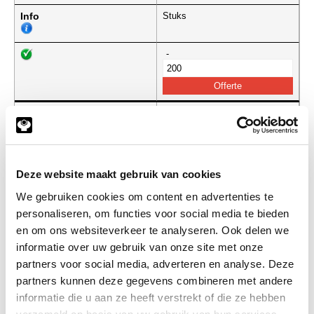
Info
Stuks
-
a2bzck06x050
RVS A2 bout M06,0x050
DIN912
(de verpakkingseenheid is 100
stuks)
Deze website maakt gebruik van cookies
Info
Stuks
We gebruiken cookies om content en advertenties te
-
personaliseren, om functies voor social media te bieden
en om ons websiteverkeer te analyseren. Ook delen we
informatie over uw gebruik van onze site met onze
partners voor social media, adverteren en analyse. Deze
a2bzck06x055
RVS A2 bout M06,0x055
partners kunnen deze gegevens combineren met andere
DIN912
(de verpakkingseenheid is 100
informatie die u aan ze heeft verstrekt of die ze hebben
stuks)