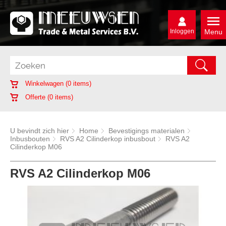
Inloggen
Menu
Winkelwagen (
0
items)
Offerte (
0
items)
U bevindt zich hier
Home
Bevestigings materialen
Inbusbouten
RVS A2 Cilinderkop inbusbout
RVS A2
Cilinderkop M06
RVS A2 Cilinderkop M06