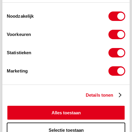
Info
Stuks
Toestemmingsselectie
Noodzakelijk
-
Voorkeuren
kog14
RVS420 Kogel 14mm
Statistieken
Info
Stuks
Marketing
-
Details tonen
kog15
RVS420 Kogel 15mm
Info
Stuks
Alles toestaan
-
Selectie toestaan