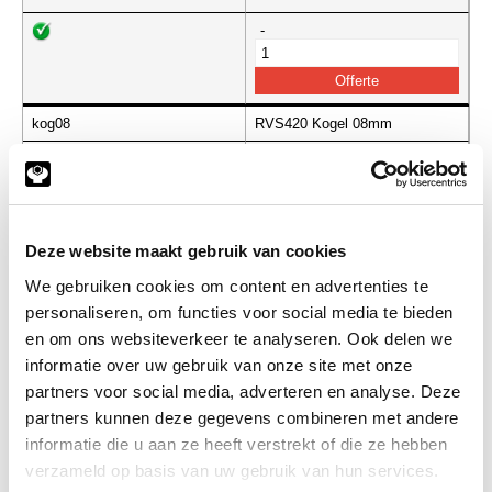
-
kog08
RVS420 Kogel 08mm
Info
Stuks
-
Deze website maakt gebruik van cookies
We gebruiken cookies om content en advertenties te
kog10
RVS420 Kogel 10mm
personaliseren, om functies voor social media te bieden
en om ons websiteverkeer te analyseren. Ook delen we
Info
Stuks
informatie over uw gebruik van onze site met onze
partners voor social media, adverteren en analyse. Deze
-
partners kunnen deze gegevens combineren met andere
informatie die u aan ze heeft verstrekt of die ze hebben
verzameld op basis van uw gebruik van hun services.
kog12
RVS420 Kogel 12mm