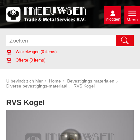
Inloggen
Menu
Winkelwagen (
0
items)
Offerte (
0
items)
U bevindt zich hier
Home
Bevestigings materialen
Diverse bevestigings-materiaal
RVS Kogel
RVS Kogel