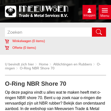
Inloggen
Menu
Winkelwagen (
0
items)
Offerte (
0
items)
U bevindt zich hier
Home
Afdichtingen en Rubbers
O-
ringen
O-Ring NBR Shore 70
O-Ring NBR Shore 70
Op deze pagina vindt u alles wat te maken heeft met o-
ringen NBR shore 70. Bent u op zoek naar o-ringen die
vervaardigd zijn uit NBR rubber? Bekijk dan onderstaand
aanbod. In de webshop van Meeuwsen Trade & Metal