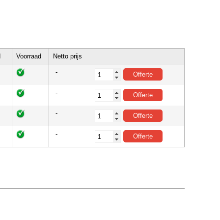
d
Voorraad
Netto prijs
-
-
-
-