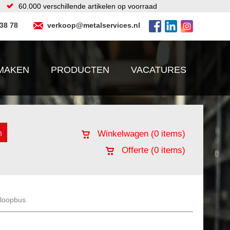
60.000 verschillende artikelen op voorraad
 38 78
verkoop@metalservices.nl
MAKEN
PRODUCTEN
VACATURES
Winkelwagen (
0
items)
Offerte (
0
items)
rloopbus