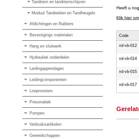
Tandriem en tandriemschijven
Heeft u no
Moduul Tandwielen en Tandheugels
Klik hier o
Afdichtingen en Rubbers
Bevestigings materialen
Code
rol-vb-012
Hang en sluitwerk
Hydrauliek onderdelen
rol-vb-014
Leidingappendages
rol-vb-015
Leidingcomponenten
rol-vb-017
Looproosters
Pneumatiek
Gerelat
Pompen
Verbruiksartikelen
Gereedschappen