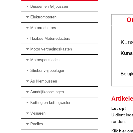
Bussen en Glijbussen
Elektromotoren
O
Motorreductors
Haakse Motorreductors
Kuns
Motor vertragingskasten
Kunst
Motorspansledes
Stieber vrijlooplager
Bekij
As klembussen
Aandrijfkoppelingen
Artikel
Ketting en kettingwielen
Let op!
V-snaren
U dient ing
ronden.
Poelies
Klik hier om