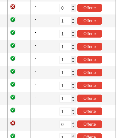
-
-
-
-
-
-
-
-
-
-
-