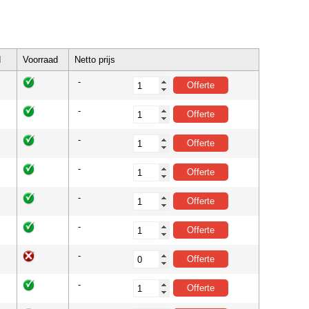
d
Voorraad
Netto prijs
-
-
-
-
-
-
-
-