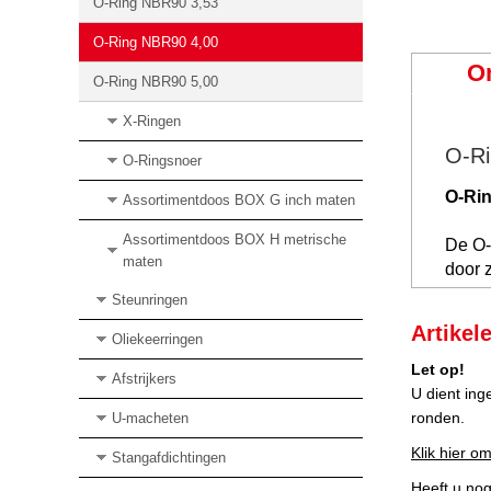
O-Ring NBR90 3,53
O-Ring NBR90 4,00
O
O-Ring NBR90 5,00
X-Ringen
O-Ri
O-Ringsnoer
O-Ri
Assortimentdoos BOX G inch maten
Assortimentdoos BOX H metrische
De O-
maten
door z
Steunringen
Artikel
Oliekeerringen
Let op!
Afstrijkers
U dient ing
ronden.
U-macheten
Klik hier om
Stangafdichtingen
Heeft u no