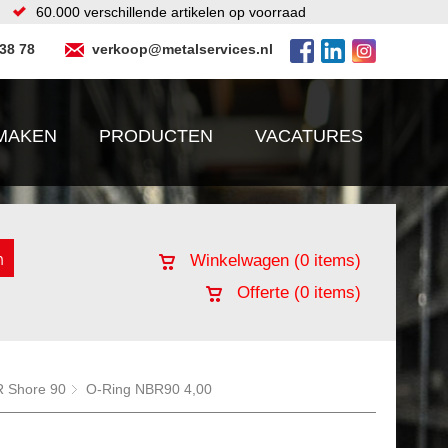
60.000 verschillende artikelen op voorraad
 38 78
verkoop@metalservices.nl
MAKEN
PRODUCTEN
VACATURES
Winkelwagen (
0
items)
Offerte (
0
items)
 Shore 90
O-Ring NBR90 4,00