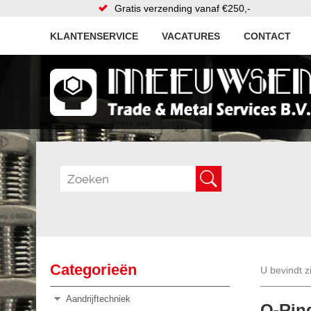
Gratis verzending vanaf €250,-
KLANTENSERVICE
VACATURES
CONTACT
Categorieën
U bevindt z
Aandrijftechniek
O-Rin