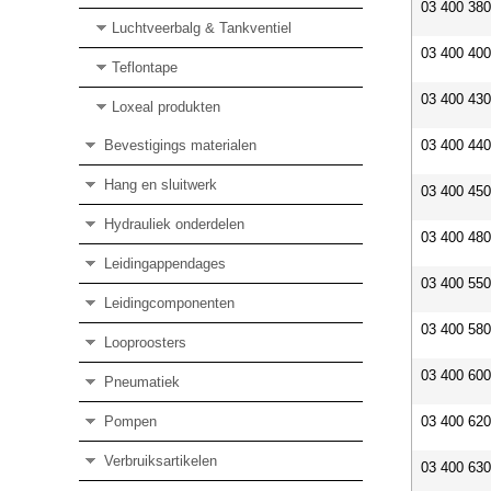
03 400 38
Luchtveerbalg & Tankventiel
03 400 40
Teflontape
03 400 43
Loxeal produkten
Bevestigings materialen
03 400 44
Hang en sluitwerk
03 400 45
Hydrauliek onderdelen
03 400 48
Leidingappendages
03 400 55
Leidingcomponenten
03 400 58
Looproosters
03 400 60
Pneumatiek
Pompen
03 400 62
Verbruiksartikelen
03 400 63