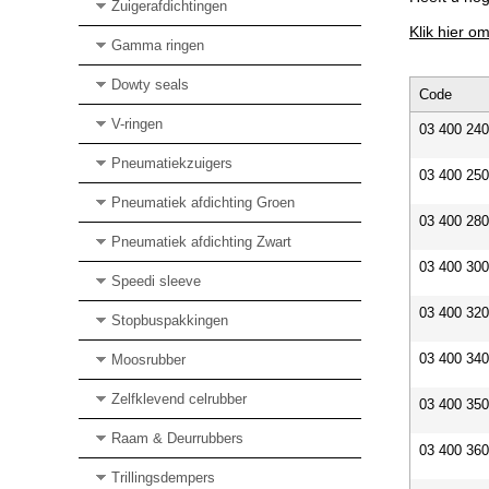
Zuigerafdichtingen
Klik hier o
Gamma ringen
Dowty seals
Code
V-ringen
03 400 24
Pneumatiekzuigers
03 400 25
Pneumatiek afdichting Groen
03 400 28
Pneumatiek afdichting Zwart
03 400 30
Speedi sleeve
03 400 32
Stopbuspakkingen
03 400 34
Moosrubber
Zelfklevend celrubber
03 400 35
Raam & Deurrubbers
03 400 36
Trillingsdempers