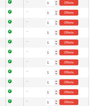
-
-
-
-
-
-
-
-
-
-
-