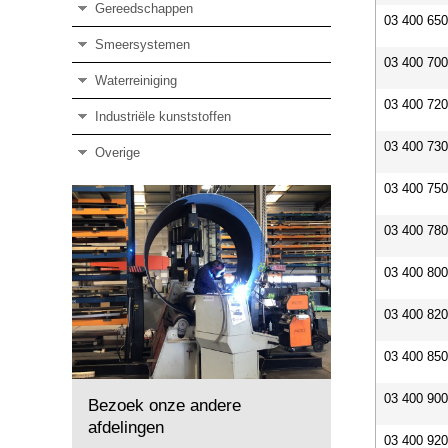
Gereedschappen
03 400 65
Smeersystemen
03 400 70
Waterreiniging
03 400 72
Industriële kunststoffen
03 400 73
Overige
03 400 75
03 400 78
03 400 80
03 400 82
03 400 85
03 400 90
Bezoek onze andere
afdelingen
03 400 92