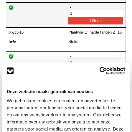
-
plw33-16
Plaatwiel 1" harde tanden Z=16
Info
Stuks
-
plw33-17
Plaatwiel 1" harde tanden Z=17
Info
Stuks
Deze website maakt gebruik van cookies
We gebruiken cookies om content en advertenties te
-
personaliseren, om functies voor social media te bieden
en om ons websiteverkeer te analyseren. Ook delen we
informatie over uw gebruik van onze site met onze
partners voor social media, adverteren en analyse. Deze
plw33-18
Plaatwiel 1" harde tanden Z=18