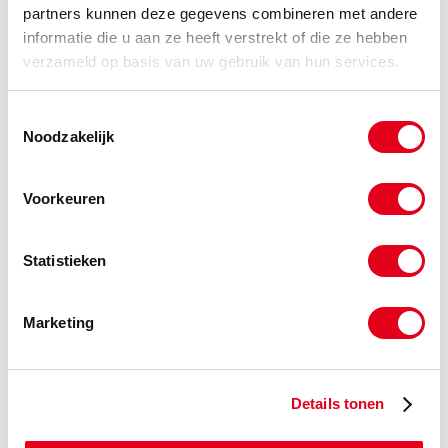
partners kunnen deze gegevens combineren met andere
Info
Stuks
informatie die u aan ze heeft verstrekt of die ze hebben
verzameld op basis van uw gebruik van hun services.
-
Toestemmingsselectie
Noodzakelijk
plw33-20
Plaatwiel 1" harde tanden Z=20
Info
Stuks
Voorkeuren
-
Statistieken
Marketing
plw33-21
Plaatwiel 1" harde tanden Z=21
Info
Stuks
Details tonen
-