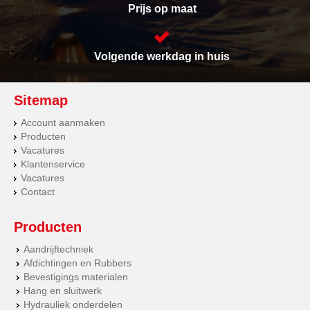
Prijs op maat
Volgende werkdag in huis
Sitemap
Account aanmaken
Producten
Vacatures
Klantenservice
Vacatures
Contact
Producten
Aandrijftechniek
Afdichtingen en Rubbers
Bevestigings materialen
Hang en sluitwerk
Hydrauliek onderdelen