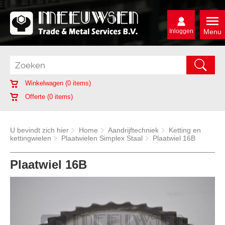
Inloggen
Menu
Winkelwagen (
0
items)
Offerte (
0
items)
U bevindt zich hier
Home
Aandrijftechniek
Ketting en
kettingwielen
Plaatwielen Simplex Staal
Plaatwiel 16B
Plaatwiel 16B