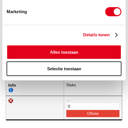
Marketing
SKF923
Zelfinst. lager SKF 2210 E-
2RS1KTN9 C3
Info
Stuks
Details tonen
-
Alles toestaan
Selectie toestaan
SKF938
Zelfinst. lager SKF 2211 E-
2RS1KTN9 C3
Info
Stuks
-