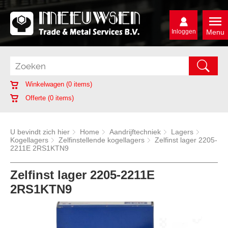
Inloggen
Menu
Winkelwagen (
0
items)
Offerte (
0
items)
U bevindt zich hier
Home
Aandrijftechniek
Lagers
Kogellagers
Zelfinstellende kogellagers
Zelfinst lager 2205-
2211E 2RS1KTN9
Zelfinst lager 2205-2211E
2RS1KTN9