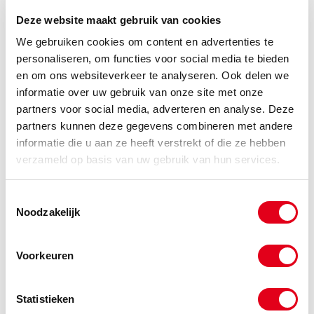
Info
Stuks
Deze website maakt gebruik van cookies
-
We gebruiken cookies om content en advertenties te
personaliseren, om functies voor social media te bieden
en om ons websiteverkeer te analyseren. Ook delen we
informatie over uw gebruik van onze site met onze
SKF877
Zelfinst. lager SKF 2207 E-
partners voor social media, adverteren en analyse. Deze
2RS1KTN9
partners kunnen deze gegevens combineren met andere
Info
Stuks
informatie die u aan ze heeft verstrekt of die ze hebben
verzameld op basis van uw gebruik van hun services.
-
Toestemmingsselectie
Noodzakelijk
SKF909
Zelfinst. lager SKF 2209 E-
2RS1KTN9
Voorkeuren
Info
Stuks
Statistieken
-