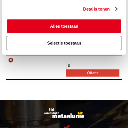
Details tonen
-
Alles toestaan
H0007
Terugslagklep VU 1 1/2"
Selectie toestaan
Info
Stuks
-