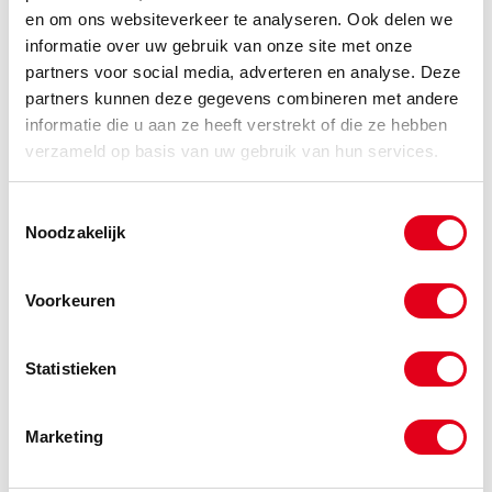
en om ons websiteverkeer te analyseren. Ook delen we
informatie over uw gebruik van onze site met onze
partners voor social media, adverteren en analyse. Deze
H0004
Terugslagklep VU 3/4"
partners kunnen deze gegevens combineren met andere
Info
Stuks
informatie die u aan ze heeft verstrekt of die ze hebben
verzameld op basis van uw gebruik van hun services.
-
Toestemmingsselectie
Noodzakelijk
H0005
Terugslagklep VU 1"
Voorkeuren
Info
Stuks
-
Statistieken
Marketing
H0006
Terugslagklep VU 1 1/4"
Info
Stuks