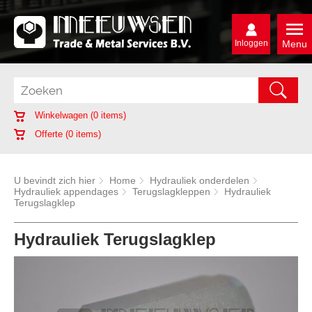
Inloggen
Menu
Winkelwagen (
0
items)
Offerte (
0
items)
U bevindt zich hier
Home
Hydrauliek onderdelen
Hydrauliek appendages
Terugslagkleppen
Hydrauliek
Terugslagklep
Hydrauliek Terugslagklep