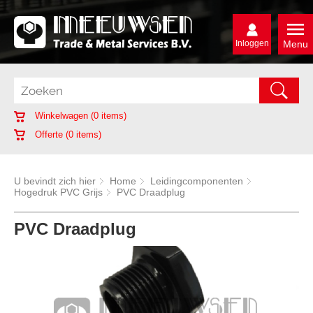
Inloggen
Menu
Winkelwagen (
0
items)
Offerte (
0
items)
U bevindt zich hier
Home
Leidingcomponenten
Hogedruk PVC Grijs
PVC Draadplug
PVC Draadplug