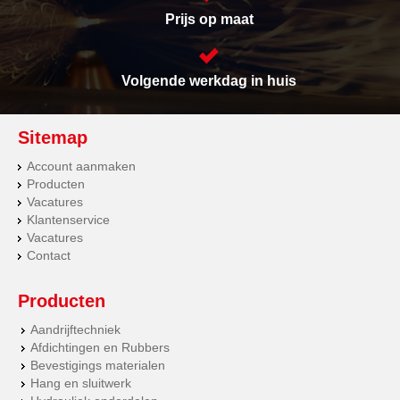
Prijs op maat
Volgende werkdag in huis
Sitemap
Account aanmaken
Producten
Vacatures
Klantenservice
Vacatures
Contact
Producten
Aandrijftechniek
Afdichtingen en Rubbers
Bevestigings materialen
Hang en sluitwerk