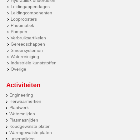
Hydrauliek onderdelen
Leidingappendages
Leidingcomponenten
Looproosters
Pneumatiek
Pompen
Verbruiksartikelen
Gereedschappen
Smeersystemen
Waterreiniging
Industriële kunststoffen
Overige
Activiteiten
Engineering
Herwaarmerken
Plaatwerk
Watersnijden
Plasmasnijden
Koudgewalste platen
Warmgewalste platen
Lasersnijden