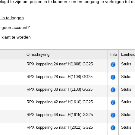
elogd te zijn om prijzen in te kunnen zien en toegang te verkrijgen tot 
 in te loggen
g geen account?
m klant te worden
Omschrijving
Info
Eenhei
RPX koppeling 24 naaf H(1008) GG25
Stuks
RPX koppeling 28 naaf H(1108) GG25
Stuks
RPX koppeling 38 naaf H(1108) GG25
Stuks
RPX koppeling 42 naaf H(1610) GG25
Stuks
RPX koppeling 48 naaf H(1615) GG25
Stuks
RPX koppeling 55 naaf H(2012) GG25
Stuks