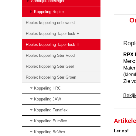
Aandrijfkoppelingen
Koppeling Roplex
O
Roplex koppeling onbewerkt
Roplex koppeling Taper-lock F
Ropl
Roplex koppeling Taper-lock H
RPX K
Roplex koppeling Ster Rood
Merk:
Roplex koppeling Ster Geel
Mater
(klem
Roplex koppeling Ster Groen
Zie vo
Koppeling HRC
Bekij
Koppeling JAW
Koppeling Fenaflex
Artikel
Koppeling Euroflex
Let op!
Koppeling BoWex