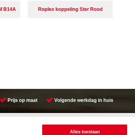
PM B14A
Roplex koppeling Ster Rood
Prijs op maat
Volgende werkdag in huis
Contactinformatie
Meeuwsen Trade & Metal Services B.V.
Alles toestaan