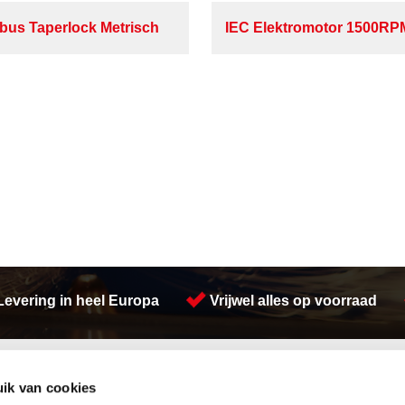
bus Taperlock Metrisch
IEC Elektromotor 1500R
Levering in heel Europa
Vrijwel alles op voorraad
Activiteiten
ik van cookies
Afdichtingen en Rubbers
Buizen snijden