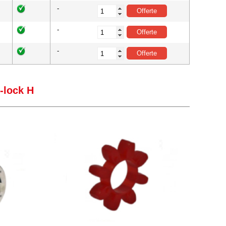
-
-
-
-lock H