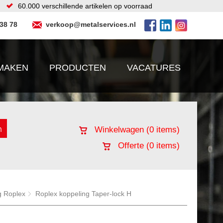
60.000 verschillende artikelen op voorraad
 38 78
verkoop@metalservices.nl
MAKEN
PRODUCTEN
VACATURES
Winkelwagen (
0
items)
Offerte (
0
items)
g Roplex
Roplex koppeling Taper-lock H