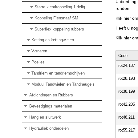
U dient ing
Starre klemkoppeling 1 delig
ronden.
Koppeling Flensnaaf SM
Klik hier om
Heeft u no
Superflex koppeling rubbers
Klik hier o
Ketting en kettingwielen
V-snaren
Code
Poelies
rot24.187
Tandriem en tandriemschijven
rot28.193
Moduul Tandwielen en Tandheugels
rot38.199
Afdichtingen en Rubbers
rot42.205
Bevestigings materialen
Hang en sluitwerk
rot48.211
Hydrauliek onderdelen
rot55.217