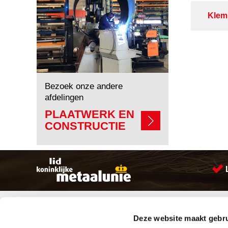
Klem
Bezoek onze andere
afdelingen
PLAATWERK EN
CONSTRUCTIE
Sitemap
Producten
Deze website maakt gebru
Account aanmaken
Aandrijftechniek