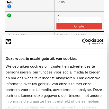
Info
Stuks
-
a2hdb06x070
RVS A2 bout 06x070mm
DIN571
(de verpakkingseenheid is 100
stuks)
Info
Stuks
Deze website maakt gebruik van cookies
We gebruiken cookies om content en advertenties te
-
personaliseren, om functies voor social media te bieden
en om ons websiteverkeer te analyseren. Ook delen we
informatie over uw gebruik van onze site met onze
partners voor social media, adverteren en analyse. Deze
a2hdb06x080
RVS A2 bout 06x080mm
DIN571
partners kunnen deze gegevens combineren met andere
(de verpakkingseenheid is 100
informatie die u aan ze heeft verstrekt of die ze hebben
stuks)
verzameld op basis van uw gebruik van hun services.