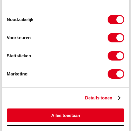
Info
Stuks
Toestemmingsselectie
Noodzakelijk
-
Voorkeuren
a2hdb06x090
RVS A2 bout 06x090mm
DIN571
(de verpakkingseenheid is 100
Statistieken
stuks)
Info
Stuks
Marketing
-
Details tonen
a2hdb06x100
RVS A2 bout 06x100mm
DIN571
Alles toestaan
(de verpakkingseenheid is 100
stuks)