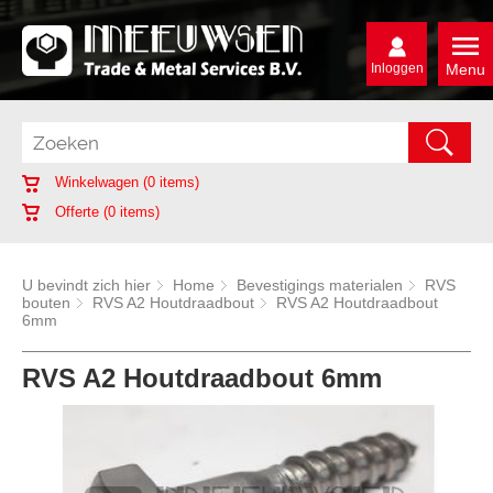
Inloggen
Menu
Winkelwagen (
0
items)
Offerte (
0
items)
U bevindt zich hier
Home
Bevestigings materialen
RVS
bouten
RVS A2 Houtdraadbout
RVS A2 Houtdraadbout
6mm
RVS A2 Houtdraadbout 6mm