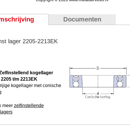
mschrijving
Documenten
inst lager 2205-2213EK
elfinstellend kogellager
e 2205 t/m 2213EK
ijige kogellager met conische
g
k meer
zelfinstellende
lagers