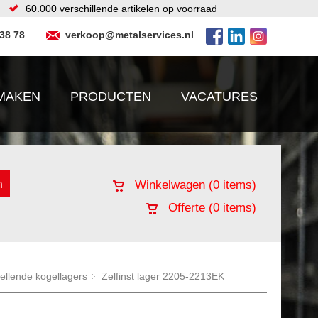
60.000 verschillende artikelen op voorraad
 38 78
verkoop@metalservices.nl
MAKEN
PRODUCTEN
VACATURES
Winkelwagen (
0
items)
Offerte (
0
items)
tellende kogellagers
Zelfinst lager 2205-2213EK