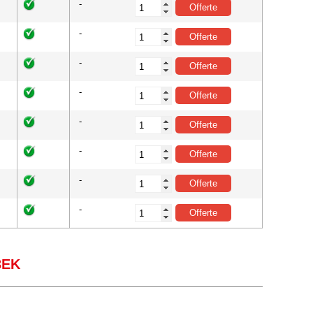
-
-
-
-
-
-
-
-
3EK