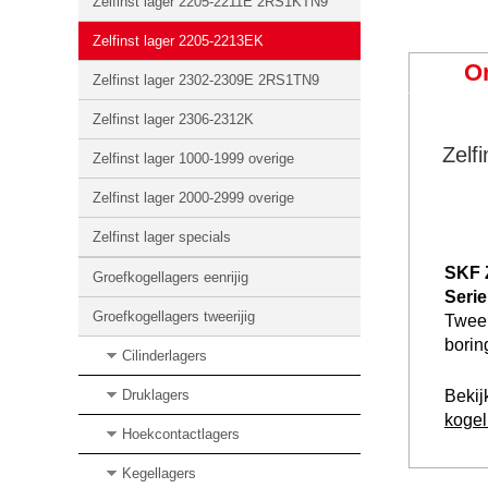
Zelfinst lager 2205-2211E 2RS1KTN9
Zelfinst lager 2205-2213EK
O
Zelfinst lager 2302-2309E 2RS1TN9
Zelfinst lager 2306-2312K
Zelf
Zelfinst lager 1000-1999 overige
Zelfinst lager 2000-2999 overige
Zelfinst lager specials
SKF Z
Groefkogellagers eenrijig
Seri
Groefkogellagers tweerijig
Tweer
borin
Cilinderlagers
Druklagers
Bekij
kogel
Hoekcontactlagers
Kegellagers