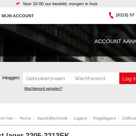
Voor 16:00 uur besteld, morgen in huis
(0113) 57
MIJN ACCOUNT
ACCOUNT AAN
Inloggen:
Wachtwoord vergeten?
ich hier
Home
Aandrijftechniek
Lagers
Kogellagers
Zelfins
st lager 2205-2213EK