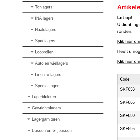
Artikel
Tonlagers
Let op!
INA lagers
U dient ing
Naaldlagers
ronden.
Spanlagers
Klik hier om
Heeft u no
Looprollen
Klik hier o
Auto en wiellagers
Lineaire lagers
Code
Special lagers
SKF853
Lagerblokken
SKF866
Gewrichtslagers
SKF880
Lagergarnituren
SKF895
Bussen en Glijbussen