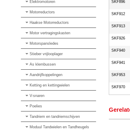
Elektromotoren
SKF896
Motorreductors
SKF912
Haakse Motorreductors
SKF913
Motor vertragingskasten
SKF926
Motorspansledes
SKF940
Stieber vrijlooplager
SKF941
As klembussen
Aandrijfkoppelingen
SKF953
Ketting en kettingwielen
SKF970
V-snaren
Poelies
Gerelat
Tandriem en tandriemschijven
Moduul Tandwielen en Tandheugels