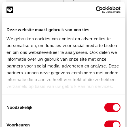
Info
Stuks
-
Deze website maakt gebruik van cookies
We gebruiken cookies om content en advertenties te
personaliseren, om functies voor social media te bieden
129bzck10x075
Blank 12.9 cil.kop M10,0x075
en om ons websiteverkeer te analyseren. Ook delen we
DIN912
(de verpakkingseenheid is 1
informatie over uw gebruik van onze site met onze
stuks)
partners voor social media, adverteren en analyse. Deze
partners kunnen deze gegevens combineren met andere
Info
Stuks
informatie die u aan ze heeft verstrekt of die ze hebben
verzameld op basis van uw gebruik van hun services.
-
Toestemmingsselectie
Noodzakelijk
129bzck10x080
Blank 12.9 cil.kop M10,0x080
DIN912
(de verpakkingseenheid is 1
Voorkeuren