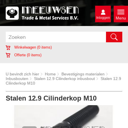
Inloggen
Menu
Winkelwagen (
0
items)
Offerte (
0
items)
U bevindt zich hier
Home
Bevestigings materialen
Inbusbouten
Stalen 12.9 Cilinderkop inbusbout
Stalen 12.9
Cilinderkop M10
Stalen 12.9 Cilinderkop M10