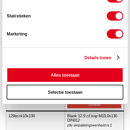
stuks)
Info
Stuks
Statistieken
-
Marketing
129bzck10x100
Blank 12.9 cil.kop M10,0x100
DIN912
Details tonen
(de verpakkingseenheid is 1
stuks)
Alles toestaan
Info
Stuks
-
Selectie toestaan
129bzck10x130
Blank 12.9 cil.kop M10,0x130
DIN912
(de verpakkingseenheid is 1