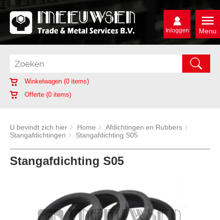
Inloggen
Menu
Winkelwagen (
0
items)
Offerte (
0
items)
U bevindt zich hier
Home
Afdichtingen en Rubbers
Stangafdichtingen
Stangafdichting S05
Stangafdichting S05