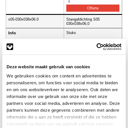
s05-030x038x06.0
Stangafdichting S05
030x038x06,0
Info
Stuks
-
Deze website maakt gebruik van cookies
s05-040x048x06.0
Stangafdichting S05
040x048x06,0
We gebruiken cookies om content en advertenties te
personaliseren, om functies voor social media te bieden
Info
Stuks
en om ons websiteverkeer te analyseren. Ook delen we
informatie over uw gebruik van onze site met onze
-
partners voor social media, adverteren en analyse. Deze
partners kunnen deze gegevens combineren met andere
informatie die u aan ze heeft verstrekt of die ze hebben
s05-040x050x07.5
Stangafdichting S05
verzameld op basis van uw gebruik van hun services.
040x050x07,5