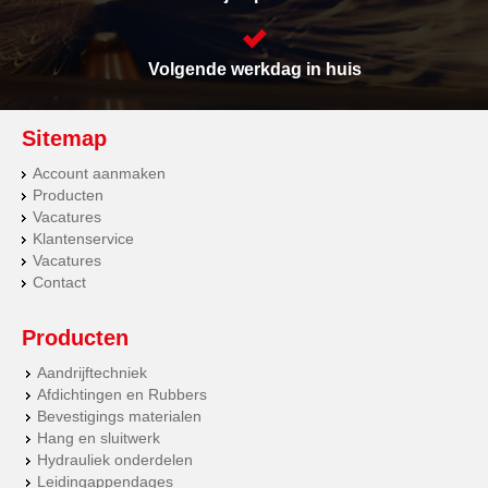
Volgende werkdag in huis
Sitemap
Account aanmaken
Producten
Vacatures
Klantenservice
Vacatures
Contact
Producten
Aandrijftechniek
Afdichtingen en Rubbers
Bevestigings materialen
Hang en sluitwerk
Hydrauliek onderdelen
Leidingappendages