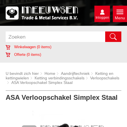
Inloggen
Menu
Winkelwagen (
0
items)
Offerte (
0
items)
U bevindt zich hier
Home
Aandrijftechniek
Ketting en
kettingwielen
Ketting verbindingsschakels
Verloopschakels
ASA Verloopschakel Simplex Staal
ASA Verloopschakel Simplex Staal