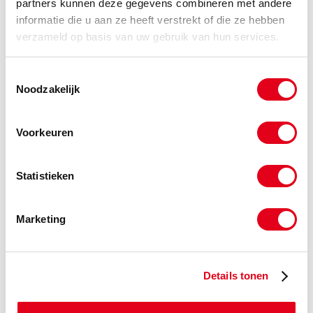
partners kunnen deze gegevens combineren met andere
avls160.1st
Staal 160 ASA verloopschakel
Simplex
informatie die u aan ze heeft verstrekt of die ze hebben
verzameld op basis van uw gebruik van hun services.
Info
Stuks
-
Toestemmingsselectie
Noodzakelijk
avls180.1st
Staal 180 ASA verloopschakel
Voorkeuren
Simplex
Info
Stuks
Statistieken
-
Marketing
avls200.1st
Staal 200 ASA verloopschakel
Simplex
Details tonen
Info
Stuks