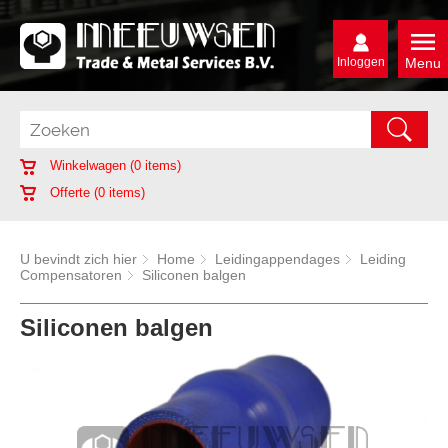
Inloggen
Menu
Winkelwagen (
0
items)
Offerte (
0
items)
U bevindt zich hier
Home
Leidingappendages
Leiding
Compensatoren
Siliconen balgen
Siliconen balgen