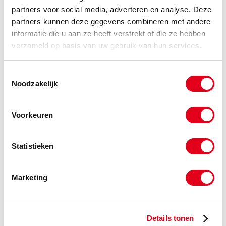
partners voor social media, adverteren en analyse. Deze
-
partners kunnen deze gegevens combineren met andere
informatie die u aan ze heeft verstrekt of die ze hebben
verzameld op basis van uw gebruik van hun services.
Gerelateerde categorieën voor Siliconen
Toestemmingsselectie
balgen
Noodzakelijk
Voorkeuren
Statistieken
Marketing
Details tonen