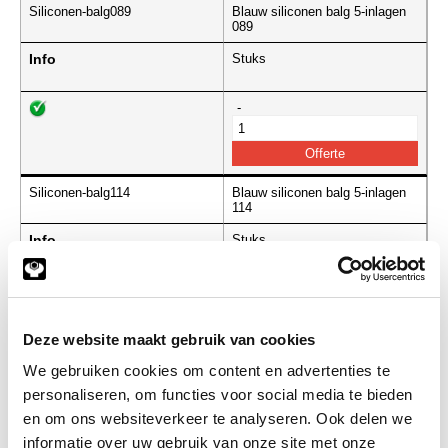
Siliconen-balg089
Blauw siliconen balg 5-inlagen
089
Info
Stuks
-
Siliconen-balg114
Blauw siliconen balg 5-inlagen
114
Info
Stuks
-
Deze website maakt gebruik van cookies
We gebruiken cookies om content en advertenties te
Siliconen-balg139
Blauw siliconen balg 5-inlagen
139
personaliseren, om functies voor social media te bieden
en om ons websiteverkeer te analyseren. Ook delen we
Info
Stuks
informatie over uw gebruik van onze site met onze