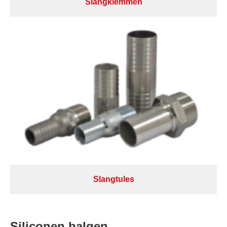
Slangklemmen
Slangtules
Siliconen balgen