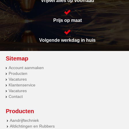
Vrijwel alles op voorraad
Prijs op maat
Volgende werkdag in huis
Sitemap
Account aanmaken
Producten
Vacatures
Klantenservice
Vacatures
Contact
Producten
Aandrijftechniek
Afdichtingen en Rubbers